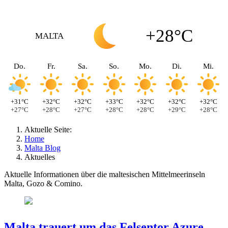
+28°C
MALTA
Do.
Fr.
Sa.
So.
Mo.
Di.
Mi.
+31°C
+32°C
+32°C
+33°C
+32°C
+32°C
+32°C
+27°C
+28°C
+27°C
+28°C
+28°C
+29°C
+28°C
Aktuelle Seite:
Home
Malta Blog
Aktuelles
Aktuelle Informationen über die maltesischen Mittelmeerinseln
Malta, Gozo & Comino.
Malta trauert um das Felsentor Azure