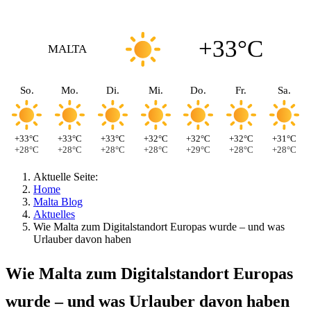
+33°C
MALTA
So.
Mo.
Di.
Mi.
Do.
Fr.
Sa.
+33°C
+33°C
+33°C
+32°C
+32°C
+32°C
+31°C
+28°C
+28°C
+28°C
+28°C
+29°C
+28°C
+28°C
Aktuelle Seite:
Home
Malta Blog
Aktuelles
Wie Malta zum Digitalstandort Europas wurde – und was
Urlauber davon haben
Wie Malta zum Digitalstandort Europas
wurde – und was Urlauber davon haben