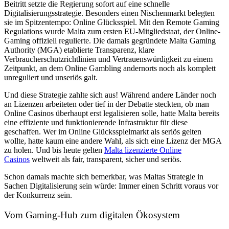
Beitritt setzte die Regierung sofort auf eine schnelle
Digitalisierungsstrategie. Besonders einen Nischenmarkt belegten
sie im Spitzentempo: Online Glücksspiel. Mit den Remote Gaming
Regulations wurde Malta zum ersten EU-Mitgliedstaat, der Online-
Gaming offiziell regulierte. Die damals gegründete Malta Gaming
Authority (MGA) etablierte Transparenz, klare
Verbraucherschutzrichtlinien und Vertrauenswürdigkeit zu einem
Zeitpunkt, an dem Online Gambling andernorts noch als komplett
unreguliert und unseriös galt.
Und diese Strategie zahlte sich aus! Während andere Länder noch
an Lizenzen arbeiteten oder tief in der Debatte steckten, ob man
Online Casinos überhaupt erst legalisieren solle, hatte Malta bereits
eine effiziente und funktionierende Infrastruktur für diese
geschaffen. Wer im Online Glücksspielmarkt als seriös gelten
wollte, hatte kaum eine andere Wahl, als sich eine Lizenz der MGA
zu holen. Und bis heute gelten
Malta lizenzierte Online
Casinos
weltweit als fair, transparent, sicher und seriös.
Schon damals machte sich bemerkbar, was Maltas Strategie in
Sachen Digitalisierung sein würde: Immer einen Schritt voraus vor
der Konkurrenz sein.
Vom Gaming-Hub zum digitalen Ökosystem