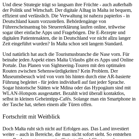
Und diese Strategie trägt so langsam ihre Früchte - auch außerhalb
der Politik und Wirtschaft. Der digitale Alltag in Malta ist bequem,
effizient und verlässlich. Die Verwaltung ist nahezu papierlos - in
Deutschland kaum vorzustellen. Behördengänge von
Führerscheinantrag bis Steuererklärung laufen online, teilweise
sogar über einfache Apps und Fragebögen. Die E-Rezepte und
digitalen Patientenakten, die in Deutschland vor nicht allzu langer
Zeit eingeführt wurden? In Malta schon seit langem Standard.
Und natürlich hat auch die Tourismusbranche die Nase vorn. Für
beinahe jeden Aspekt eines Malta Urlaubs gibt es Apps und Online
Portale. Das Planen von Sightseeing-Touren mit den optimalen
Routen zwischen Sehenswürdigkeiten? Kein Problem. Der
Museumsbesuch wird von vorn bis hinten durch eine AR-basierte
Führung begleitet - für jeden individuell auf fast jeder Sprache.
Sogar historische Stätten wie Mdina oder das Hypogäum sind mit
WLAN-Hotspots ausgestattet. Bezahlt wird überall kontaktlos,
selbst in kleinen Geheimtipp-Cafés. Solange man ein Smartphone in
der Tasche hat, stehen einem alle Türen offen.
Fortschritt mit Weitblick
Doch Malta ruht sich nicht auf Erfolgen aus. Das Land investiert
weiter – auch in Bereiche, die man nicht sofort sieht. So entstehen