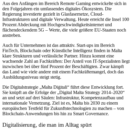
Aus den Anfängen im Bereich Remote Gaming entwickelte sich in
den Folgejahren ein umfassendes digitales Ökosystem. Die
Regierung investierte gezielt in Glasfasernetze, Cloud-
Infrastrukturen und digitale Verwaltung. Heute erreicht die Insel 100
Prozent Abdeckung mit Hochgeschwindigkeitsinternet und
flächendeckendem 5G – Werte, die viele größere EU-Staaten noch
anstreben.
Auch für Unternehmen ist das attraktiv. Start-ups im Bereich
FinTech, Blockchain oder Künstliche Intelligenz finden in Malta
klare Strukturen und verlässliche Partner. Hinzu kommt eine
wachsende Zahl an Fachkräften: Der Anteil von IT-Spezialisten liegt
inzwischen bei über fünf Prozent der Beschäftigten. Zwar kämpft
das Land wie viele andere mit einem Fachkräftemangel, doch das
Ausbildungsniveau steigt stetig.
Die Digitalstrategie „Malta Diġitali“ führt diese Entwicklung fort.
Sie knüpft an die Erfolge der „Digital Malta Strategy 2014–2020“
an und setzt auf drei Säulen: Infrastruktur, Kompetenzaufbau und
internationale Vernetzung. Ziel ist es, Malta bis 2030 zu einem
europäischen Testfeld für Zukunftstechnologien zu machen – von
Blockchain-Anwendungen bis hin zu Smart Governance.
Digitalisierung, die man im Alltag spürt