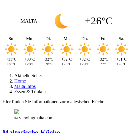
+26°C
MALTA
So.
Mo.
Di.
Mi.
Do.
Fr.
Sa.
+33°C
+33°C
+32°C
+32°C
+32°C
+32°C
+31°C
+28°C
+28°C
+28°C
+28°C
+29°C
+27°C
+28°C
Aktuelle Seite:
Home
Malta Infos
Essen & Trinken
Hier finden Sie Informationen zur maltesischen Küche.
© viewingmalta.com
Maltesische Küche