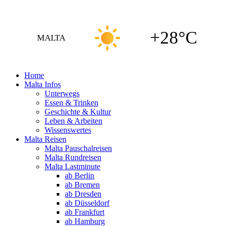
+28°C
MALTA
Home
Malta Infos
Unterwegs
Essen & Trinken
Geschichte & Kultur
Leben & Arbeiten
Wissenswertes
Malta Reisen
Malta Pauschalreisen
Malta Rundreisen
Malta Lastminute
ab Berlin
ab Bremen
ab Dresden
ab Düsseldorf
ab Frankfurt
ab Hamburg