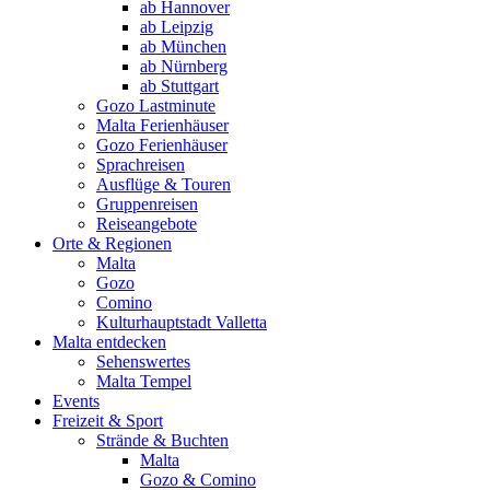
ab Hannover
ab Leipzig
ab München
ab Nürnberg
ab Stuttgart
Gozo Lastminute
Malta Ferienhäuser
Gozo Ferienhäuser
Sprachreisen
Ausflüge & Touren
Gruppenreisen
Reiseangebote
Orte & Regionen
Malta
Gozo
Comino
Kulturhauptstadt Valletta
Malta entdecken
Sehenswertes
Malta Tempel
Events
Freizeit & Sport
Strände & Buchten
Malta
Gozo & Comino