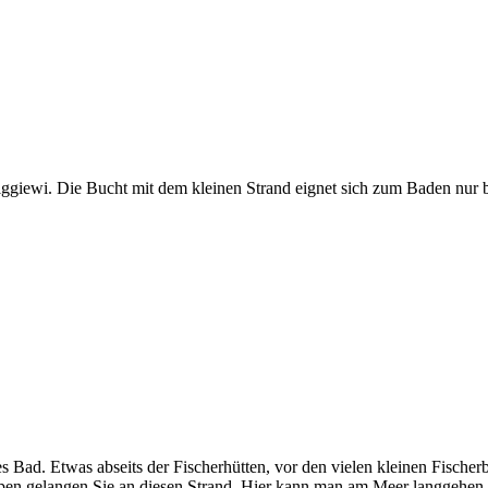
Siggiewi. Die Bucht mit dem kleinen Strand eignet sich zum Baden nur b
es Bad. Etwas abseits der Fischerhütten, vor den vielen kleinen Fischer
ippen gelangen Sie an diesen Strand. Hier kann man am Meer langgehen 