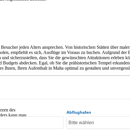
 Besucher jeden Alters ansprechen. Von historischen Stätten über maleri
en, empfiehlt es sich, Ausflüge im Voraus zu buchen. Aufgrund der Bel
und sicherzustellen, dass Sie die gewünschten Attraktionen erleben kö
nd Budgets abdecken. Egal, ob Sie die prähistorischen Tempel erkunden
es Ihnen, Ihren Aufenthalt in Malta optimal zu gestalten und unvergess
erzen des
Abflughafen
anders kann man
en
…