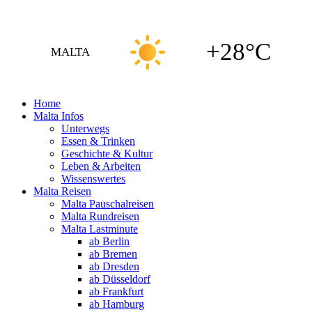
+28°C
MALTA
Home
Malta Infos
Unterwegs
Essen & Trinken
Geschichte & Kultur
Leben & Arbeiten
Wissenswertes
Malta Reisen
Malta Pauschalreisen
Malta Rundreisen
Malta Lastminute
ab Berlin
ab Bremen
ab Dresden
ab Düsseldorf
ab Frankfurt
ab Hamburg