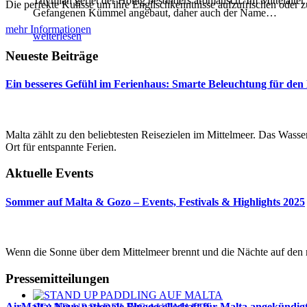
Thymian geriet der Honig besonders aromatisch. Im Mittelalter
Die perfekte Kulisse um ihre Englischkenntnisse aufzufrischen oder
Gefangenen Kümmel angebaut, daher auch der Name
…
mehr Informationen
weiterlesen
Neueste Beiträge
Ein besseres Gefühl im Ferienhaus: Smarte Beleuchtung für den
Malta zählt zu den beliebtesten Reisezielen im Mittelmeer. Das Wasser 
Ort für entspannte Ferien.
Aktuelle Events
Sommer auf Malta & Gozo – Events, Festivals & Highlights 2025
Wenn die Sonne über dem Mittelmeer brennt und die Nächte auf den m
Pressemitteilungen
AirMalta: Neue nationale Fluggesellschaft für Malta angekündig