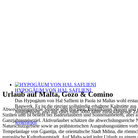
HYPOGÄUM VON HAL SAFLIENI
Urlaub auf Malta, Gozo & Comino
Das Hypogäum von Hal Saflieni in Paola ist Maltas wohl erstau
Bauwerk. Es ist die einzige vollständig erhaltene Kultstätte aus
Abwechslungsreiche Strände und Buchten, kristallklares Wasser und ei
Jungsteinzeit, also aus einer rund 5000 Jahre zurückliegende Ze
Sizilien und ist beliebt bei Badeurlaubern und Sonnenanbetern, aber 
Ganzjahresreiseziel. Aktivurlauber schätzen die abwechslungsreiche 
weiterlesen
Naturschutzgebiete sowie an prähistorischen Ausgrabungsstätten vorb
Tempelanlage von Ġgantija, die orientalische Stadt Mdina, die römi
europäische Kulturhauptstadt. Auf Malta wird jeder Urlaub zu einem 