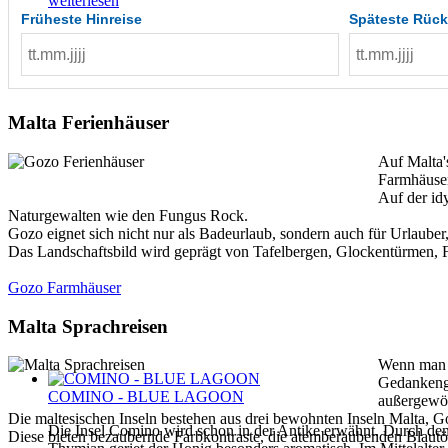
weiterlesen
Früheste Hinreise
Späteste Rück
Malta Ferienhäuser
Auf Malta'
Farmhäuser
Auf der id
Naturgewalten wie den Fungus Rock.
Gozo eignet sich nicht nur als Badeurlaub, sondern auch für Urlaube
Das Landschaftsbild wird geprägt von Tafelbergen, Glockentürmen, Fe
Gozo Farmhäuser
Malta Sprachreisen
Wenn man a
Gedankenga
COMINO - BLUE LAGOON
außergewö
Die maltesischen Inseln bestehen aus drei bewohnten Inseln Malta,
Die Insel Comino wird schon in der Antike erwähnt. Durch de
Diese bieten bezaubernde Farbkontraste, die atemberaubenden Blautö