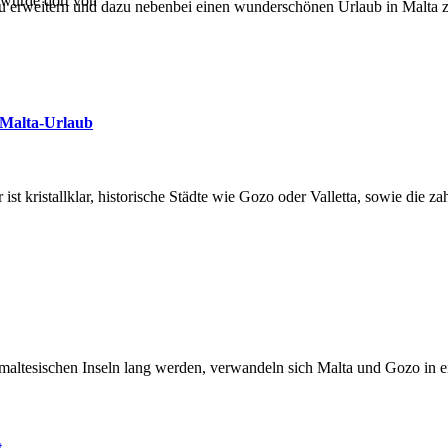
 wurde dort von
 zu erweitern und dazu nebenbei einen wunderschönen Urlaub in Malta z
 Malta-Urlaub
ist kristallklar, historische Städte wie Gozo oder Valletta, sowie die 
altesischen Inseln lang werden, verwandeln sich Malta und Gozo in ei
t