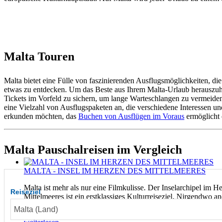
Malta Touren
Malta bietet eine Fülle von faszinierenden Ausflugsmöglichkeiten, die
etwas zu entdecken. Um das Beste aus Ihrem Malta-Urlaub herauszuhol
Tickets im Vorfeld zu sichern, um lange Warteschlangen zu vermeiden 
eine Vielzahl von Ausflugspaketen an, die verschiedene Interessen u
erkunden möchten, das
Buchen von Ausflügen im Voraus
ermöglicht 
Malta Pauschalreisen im Vergleich
MALTA - INSEL IM HERZEN DES MITTELMEERES
Malta ist mehr als nur eine Filmkulisse. Der Inselarchipel im H
Reiseziel
Mittelmeeres ist ein erstklassiges Kulturreiseziel. Nirgendwo 
die Spuren der Geschichte eines Landes so weit zurückverfolg