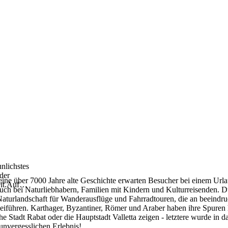
nlichstes
 der
ne über 7000 Jahre alte Geschichte erwarten Besucher bei einem Urlaub
it.Auf
…
auch bei Naturliebhabern, Familien mit Kindern und Kulturreisenden. D
Naturlandschaft für Wanderausflüge und Fahrradtouren, die an beeindru
eiführen. Karthager, Byzantiner, Römer und Araber haben ihre Spuren hi
sche Stadt Rabat oder die Hauptstadt Valletta zeigen - letztere wurd
unvergesslichen Erlebnis!