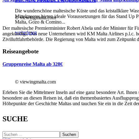
STAND UP PADDLING AUF MALTA
Die wunderschöne maltesische Küste und das kristallklare Was
Mittelmeeres bieten ideale Voraussetzungen für das Stand Up P
© viewingmalta.com
Malta, Gozo & Comino...
Der maltesische Premierminister Robert Abela und der Minister für F
weiterlesen
angekündigt. Das neue Unternehmen wird KM Malta Airlines p.l.c. h
Zivilluftfahrtbehörde. Die Regierung von Malta wird zum Zeitpunkt d
Reiseangebote
Gruppenreise Malta ab 328€
© viewingmalta.com
Erleben Sie die Mittelmeer Inseln auf eine ganz besondere Art. Ihne
besondere an diesen Reisen ist, daß ein themenbasiertes Ausflugspro
Höhepunkte der Geschichte Maltas und tauchen Sie ein in die Zeit der
SUCHE
Suchen