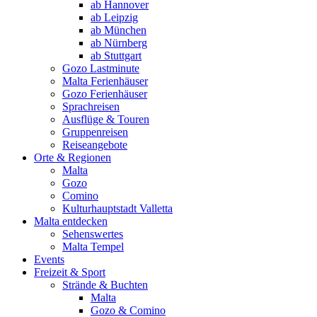
ab Hannover
ab Leipzig
ab München
ab Nürnberg
ab Stuttgart
Gozo Lastminute
Malta Ferienhäuser
Gozo Ferienhäuser
Sprachreisen
Ausflüge & Touren
Gruppenreisen
Reiseangebote
Orte & Regionen
Malta
Gozo
Comino
Kulturhauptstadt Valletta
Malta entdecken
Sehenswertes
Malta Tempel
Events
Freizeit & Sport
Strände & Buchten
Malta
Gozo & Comino