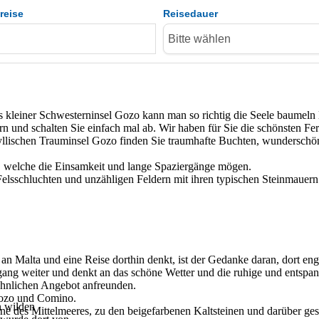
reise
Reisedauer
s kleiner Schwesterninsel Gozo kann man so richtig die Seele baumeln 
n und schalten Sie einfach mal ab. Wir haben für Sie die schönsten Fe
yllischen Trauminsel Gozo finden Sie traumhafte Buchten, wunderschön
r, welche die Einsamkeit und lange Spaziergänge mögen.
lsschluchten und unzähligen Feldern mit ihren typischen Steinmauern.
n Malta und eine Reise dorthin denkt, ist der Gedanke daran, dort eng
ng weiter und denkt an das schöne Wetter und die ruhige und entspa
hnlichen Angebot anfreunden.
 Gozo und Comino.
n wilden
ne des Mittelmeeres, zu den beigefarbenen Kaltsteinen und darüber ge