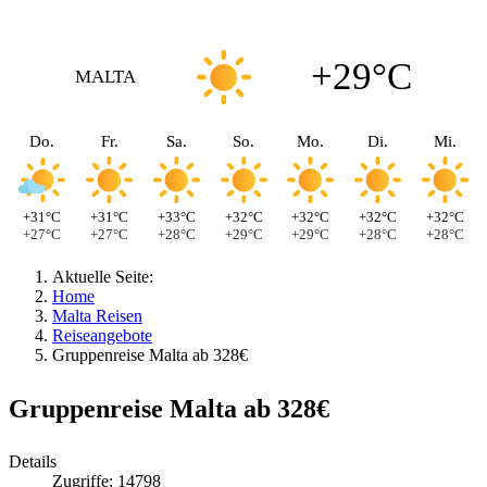
+29°C
MALTA
Do.
Fr.
Sa.
So.
Mo.
Di.
Mi.
+31°C
+31°C
+33°C
+32°C
+32°C
+32°C
+32°C
+27°C
+27°C
+28°C
+29°C
+29°C
+28°C
+28°C
Aktuelle Seite:
Home
Malta Reisen
Reiseangebote
Gruppenreise Malta ab 328€
Gruppenreise Malta ab 328€
Details
Zugriffe: 14798