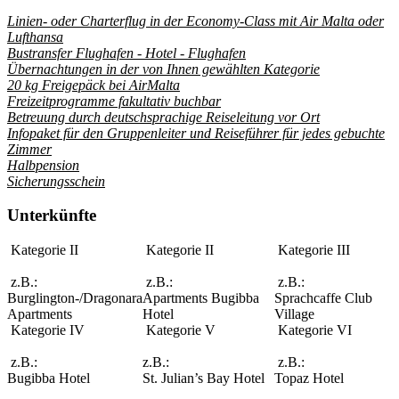
Linien- oder Charterflug in der Economy-Class mit Air Malta oder
Lufthansa
Bustransfer Flughafen - Hotel - Flughafen
Übernachtungen in der von Ihnen gewählten Kategorie
20 kg Freigepäck bei AirMalta
Freizeitprogramme fakultativ buchbar
Betreuung durch deutschsprachige Reiseleitung vor Ort
Infopaket für den Gruppenleiter und Reiseführer für jedes gebuchte
Zimmer
Halbpension
Sicherungsschein
Unterkünfte
Kategorie II
Kategorie II
Kategorie III
z.B.:
z.B.:
z.B.:
Burglington-/Dragonara
Apartments Bugibba
Sprachcaffe Club
Apartments
Hotel
Village
Kategorie IV
Kategorie V
Kategorie VI
z.B.:
z.B.:
z.B.:
Bugibba Hotel
St. Julian’s Bay Hotel
Topaz Hotel