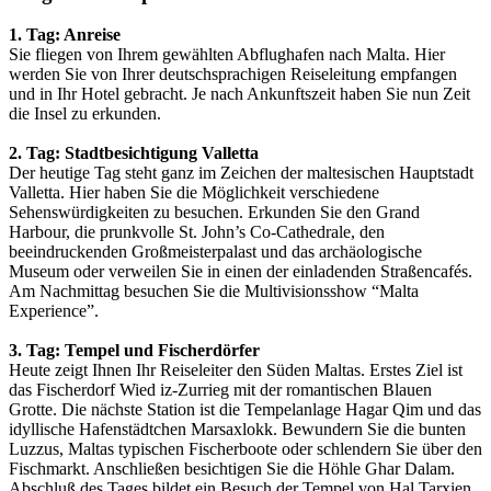
1. Tag: Anreise
Sie fliegen von Ihrem gewählten Abflughafen nach Malta. Hier
werden Sie von Ihrer deutschsprachigen Reiseleitung empfangen
und in Ihr Hotel gebracht. Je nach Ankunftszeit haben Sie nun Zeit
die Insel zu erkunden.
2. Tag: Stadtbesichtigung Valletta
Der heutige Tag steht ganz im Zeichen der maltesischen Hauptstadt
Valletta. Hier haben Sie die Möglichkeit verschiedene
Sehenswürdigkeiten zu besuchen. Erkunden Sie den Grand
Harbour, die prunkvolle St. John’s Co-Cathedrale, den
beeindruckenden Großmeisterpalast und das archäologische
Museum oder verweilen Sie in einen der einladenden Straßencafés.
Am Nachmittag besuchen Sie die Multivisionsshow “Malta
Experience”.
3. Tag: Tempel und Fischerdörfer
Heute zeigt Ihnen Ihr Reiseleiter den Süden Maltas. Erstes Ziel ist
das Fischerdorf Wied iz-Zurrieg mit der romantischen Blauen
Grotte. Die nächste Station ist die Tempelanlage Hagar Qim und das
idyllische Hafenstädtchen Marsaxlokk. Bewundern Sie die bunten
Luzzus, Maltas typischen Fischerboote oder schlendern Sie über den
Fischmarkt. Anschließen besichtigen Sie die Höhle Ghar Dalam.
Abschluß des Tages bildet ein Besuch der Tempel von Hal Tarxien,