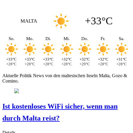
+33°C
MALTA
So.
Mo.
Di.
Mi.
Do.
Fr.
Sa.
+33°C
+33°C
+33°C
+32°C
+32°C
+32°C
+31°C
+28°C
+28°C
+28°C
+28°C
+29°C
+28°C
+28°C
Aktuelle Politik News von den maltesischen Inseln Malta, Gozo &
Comino.
Ist kostenloses WiFi sicher, wenn man
durch Malta reist?
Details