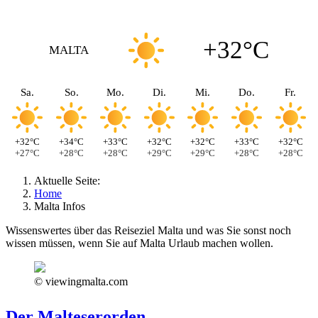
+32°C
MALTA
Sa.
So.
Mo.
Di.
Mi.
Do.
Fr.
+32°C
+34°C
+33°C
+32°C
+32°C
+33°C
+32°C
+27°C
+28°C
+28°C
+29°C
+29°C
+28°C
+28°C
Aktuelle Seite:
Home
Malta Infos
Wissenswertes über das Reiseziel Malta und was Sie sonst noch
wissen müssen, wenn Sie auf Malta Urlaub machen wollen.
© viewingmalta.com
Der Malteserorden