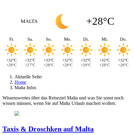
+28°C
MALTA
Fr.
Sa.
So.
Mo.
Di.
Mi.
Do.
+32°C
+32°C
+33°C
+32°C
+32°C
+32°C
+32°C
+28°C
+27°C
+28°C
+28°C
+29°C
+28°C
+28°C
Aktuelle Seite:
Home
Malta Infos
Wissenswertes über das Reiseziel Malta und was Sie sonst noch
wissen müssen, wenn Sie auf Malta Urlaub machen wollen.
Taxis & Droschken auf Malta