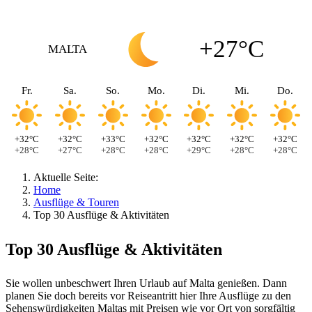
+27°C
MALTA
Fr.
Sa.
So.
Mo.
Di.
Mi.
Do.
+32°C
+32°C
+33°C
+32°C
+32°C
+32°C
+32°C
+28°C
+27°C
+28°C
+28°C
+29°C
+28°C
+28°C
Aktuelle Seite:
Home
Ausflüge & Touren
Top 30 Ausflüge & Aktivitäten
Top 30 Ausflüge & Aktivitäten
Sie wollen unbeschwert Ihren Urlaub auf Malta genießen. Dann
planen Sie doch bereits vor Reiseantritt hier Ihre Ausflüge zu den
Sehenswürdigkeiten Maltas mit Preisen wie vor Ort von sorgfältig