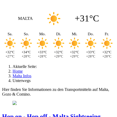
+31°C
MALTA
Sa.
So.
Mo.
Di.
Mi.
Do.
Fr.
+32°C
+34°C
+33°C
+32°C
+32°C
+33°C
+32°C
+27°C
+28°C
+28°C
+29°C
+29°C
+28°C
+28°C
Aktuelle Seite:
Home
Malta Infos
Unterwegs
Hier finden Sie Informationen zu den Transportmitteln auf Malta,
Gozo & Comino.
Hop on - Hop off - Malta Sightseeing