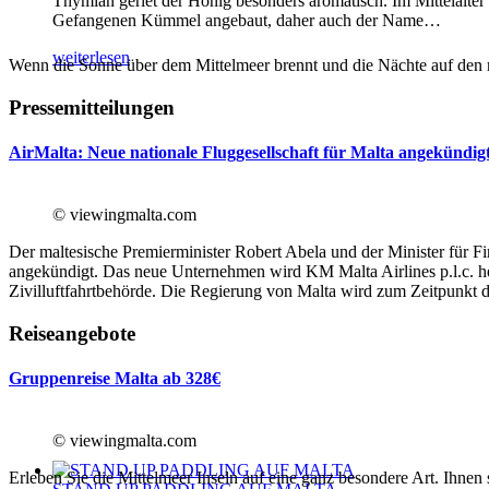
Thymian geriet der Honig besonders aromatisch. Im Mittelalter
Gefangenen Kümmel angebaut, daher auch der Name
…
weiterlesen
Wenn die Sonne über dem Mittelmeer brennt und die Nächte auf den m
Pressemitteilungen
AirMalta: Neue nationale Fluggesellschaft für Malta angekündig
© viewingmalta.com
Der maltesische Premierminister Robert Abela und der Minister für F
angekündigt. Das neue Unternehmen wird KM Malta Airlines p.l.c. h
Zivilluftfahrtbehörde. Die Regierung von Malta wird zum Zeitpunkt d
Reiseangebote
Gruppenreise Malta ab 328€
© viewingmalta.com
Erleben Sie die Mittelmeer Inseln auf eine ganz besondere Art. Ihne