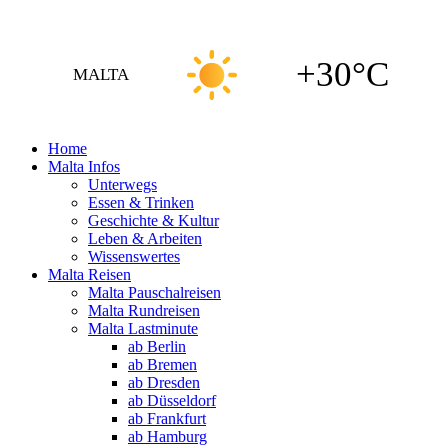
+30°C
MALTA
Home
Malta Infos
Unterwegs
Essen & Trinken
Geschichte & Kultur
Leben & Arbeiten
Wissenswertes
Malta Reisen
Malta Pauschalreisen
Malta Rundreisen
Malta Lastminute
ab Berlin
ab Bremen
ab Dresden
ab Düsseldorf
ab Frankfurt
ab Hamburg