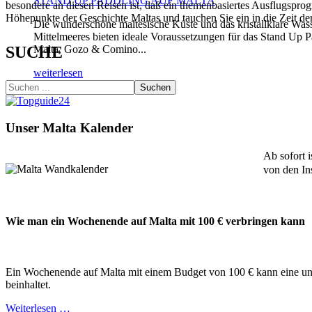
STAND UP PADDLING AUF MALTA
besondere an diesen Reisen ist, daß ein themenbasiertes Ausflugspro
Höhepunkte der Geschichte Maltas und tauchen Sie ein in die Zeit der
Die wunderschöne maltesische Küste und das kristallklare Was
Mittelmeeres bieten ideale Voraussetzungen für das Stand Up P
Malta, Gozo & Comino...
SUCHE
weiterlesen
Suchen
Unser Malta Kalender
Ab sofort 
von den In
Wie man ein Wochenende auf Malta mit 100 € verbringen kann
Ein Wochenende auf Malta mit einem Budget von 100 € kann eine unte
beinhaltet.
Weiterlesen …