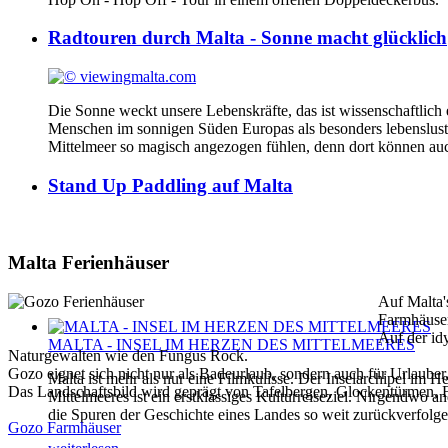
Radtouren durch Malta - Sonne macht glücklich
Die Sonne weckt unsere Lebenskräfte, das ist wissenschaftlich
Menschen im sonnigen Süden Europas als besonders lebenslusti
Mittelmeer so magisch angezogen fühlen, denn dort können auch
Stand Up Paddling auf Malta
Malta Ferienhäuser
Auf Malta'
Farmhäuser
Auf der id
MALTA - INSEL IM HERZEN DES MITTELMEERES
Naturgewalten wie den Fungus Rock.
Gozo eignet sich nicht nur als Badeurlaub, sondern auch für Urlaube
Malta ist mehr als nur eine Filmkulisse. Der Inselarchipel im H
Das Landschaftsbild wird geprägt von Tafelbergen, Glockentürmen, Fe
Mittelmeeres ist ein erstklassiges Kulturreiseziel. Nirgendwo 
die Spuren der Geschichte eines Landes so weit zurückverfolg
Gozo Farmhäuser