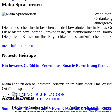
weiterlesen
Malta Sprachreisen
Wenn man a
Gedankenga
außergewö
Die maltesischen Inseln bestehen aus drei bewohnten Inseln Malta,
Diese bieten bezaubernde Farbkontraste, die atemberaubenden Blautö
Die perfekte Kulisse um ihre Englischkenntnisse aufzufrischen oder
mehr Informationen
Neueste Beiträge
Ein besseres Gefühl im Ferienhaus: Smarte Beleuchtung für den
Malta zählt zu den beliebtesten Reisezielen im Mittelmeer. Das Wasser 
Ort für entspannte Ferien.
Aktuelle Events
COMINO - BLUE LAGOON
Die Insel Comino wird schon in der Antike erwähnt. Durch de
Sommer auf Malta & Gozo – Events, Festivals & Highlights 2025