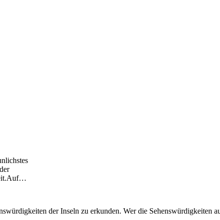
nlichstes
 der
it.Auf
…
nswürdigkeiten der Inseln zu erkunden. Wer die Sehenswürdigkeiten a