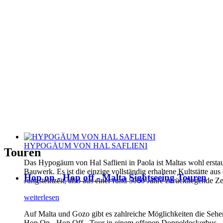
HYPOGÄUM VON HAL SAFLIENI
Touren
Das Hypogäum von Hal Saflieni in Paola ist Maltas wohl erstau
Bauwerk. Es ist die einzige vollständig erhaltene Kultstätte aus
Hop on - Hop off - Malta Sightseeing Touren
Jungsteinzeit, also aus einer rund 5000 Jahre zurückliegende Ze
weiterlesen
Auf Malta und Gozo gibt es zahlreiche Möglichkeiten die Sehe
Hop On - Hop Off - Tour in einem offenen Doppeldeckerbus.