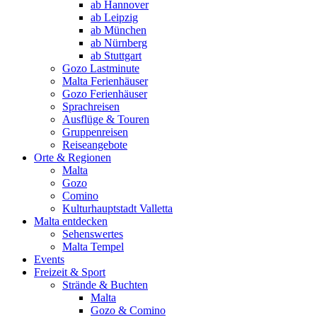
ab Hannover
ab Leipzig
ab München
ab Nürnberg
ab Stuttgart
Gozo Lastminute
Malta Ferienhäuser
Gozo Ferienhäuser
Sprachreisen
Ausflüge & Touren
Gruppenreisen
Reiseangebote
Orte & Regionen
Malta
Gozo
Comino
Kulturhauptstadt Valletta
Malta entdecken
Sehenswertes
Malta Tempel
Events
Freizeit & Sport
Strände & Buchten
Malta
Gozo & Comino