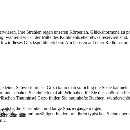
 erwiesen. Ihre Strahlen regen unseren Körper an, Glückshormone zu p
g, während wir in der Mitte des Kontinents eher etwas reserviert sind
 wir dieses Glücksgefühl erleben. Am liebsten auf einer Radtour durch
s kleiner Schwesterninsel Gozo kann man so richtig die Seele baumeln 
n und schalten Sie einfach mal ab. Wir haben für Sie die schönsten Fe
yllischen Trauminsel Gozo finden Sie traumhafte Buchten, wunderschön
r, welche die Einsamkeit und lange Spaziergänge mögen.
erzen des
lsschluchten und unzähligen Feldern mit ihren typischen Steinmauern.
anders kann man
en
…