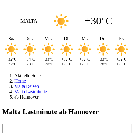
+30°C
MALTA
Sa.
So.
Mo.
Di.
Mi.
Do.
Fr.
+32°C
+34°C
+33°C
+32°C
+32°C
+33°C
+32°C
+27°C
+28°C
+28°C
+29°C
+29°C
+28°C
+28°C
Aktuelle Seite:
Home
Malta Reisen
Malta Lastminute
ab Hannover
Malta Lastminute ab Hannover