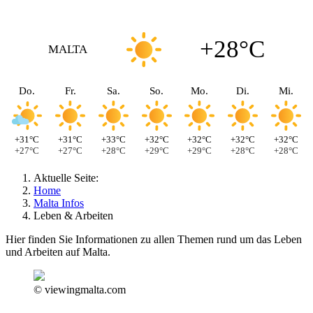
+28°C
MALTA
Do.
Fr.
Sa.
So.
Mo.
Di.
Mi.
+31°C
+31°C
+33°C
+32°C
+32°C
+32°C
+32°C
+27°C
+27°C
+28°C
+29°C
+29°C
+28°C
+28°C
Aktuelle Seite:
Home
Malta Infos
Leben & Arbeiten
Hier finden Sie Informationen zu allen Themen rund um das Leben
und Arbeiten auf Malta.
© viewingmalta.com