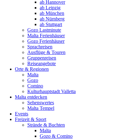
ab Hannover
ab Leipzig
ab München
ab Nürnberg
ab Stuttgart
Gozo Lastminute
Malta Ferienhäuser
Gozo Ferienhäuser
Sprachreisen
Ausflüge & Touren
Gruppenreisen
Reiseangebote
Orte & Regionen
Malta
Gozo
Comino
Kulturhauptstadt Valletta
Malta entdecken
Sehenswertes
Malta Tempel
Events
Freizeit & Sport
Strände & Buchten
Malta
Gozo & Comino