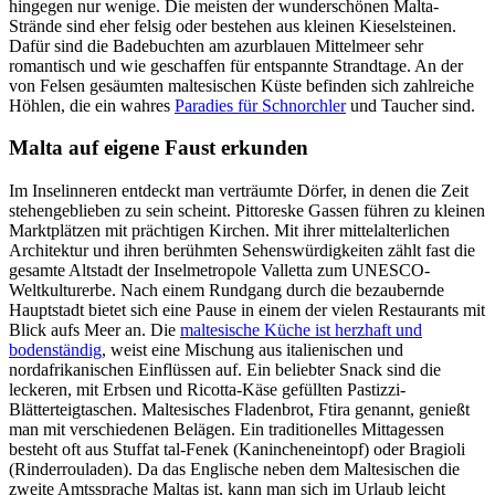
hingegen nur wenige. Die meisten der wunderschönen Malta-
Strände sind eher felsig oder bestehen aus kleinen Kieselsteinen.
Dafür sind die Badebuchten am azurblauen Mittelmeer sehr
romantisch und wie geschaffen für entspannte Strandtage. An der
von Felsen gesäumten maltesischen Küste befinden sich zahlreiche
Höhlen, die ein wahres
Paradies für Schnorchler
und Taucher sind.
Malta auf eigene Faust erkunden
Im Inselinneren entdeckt man verträumte Dörfer, in denen die Zeit
stehengeblieben zu sein scheint. Pittoreske Gassen führen zu kleinen
Marktplätzen mit prächtigen Kirchen. Mit ihrer mittelalterlichen
Architektur und ihren berühmten Sehenswürdigkeiten zählt fast die
gesamte Altstadt der Inselmetropole Valletta zum UNESCO-
Weltkulturerbe. Nach einem Rundgang durch die bezaubernde
Hauptstadt bietet sich eine Pause in einem der vielen Restaurants mit
Blick aufs Meer an. Die
maltesische Küche ist herzhaft und
bodenständig
, weist eine Mischung aus italienischen und
nordafrikanischen Einflüssen auf. Ein beliebter Snack sind die
leckeren, mit Erbsen und Ricotta-Käse gefüllten Pastizzi-
Blätterteigtaschen. Maltesisches Fladenbrot, Ftira genannt, genießt
man mit verschiedenen Belägen. Ein traditionelles Mittagessen
besteht oft aus Stuffat tal-Fenek (Kanincheneintopf) oder Bragioli
(Rinderrouladen). Da das Englische neben dem Maltesischen die
zweite Amtssprache Maltas ist, kann man sich im Urlaub leicht