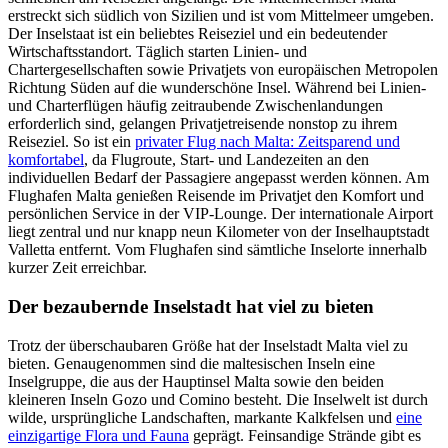
erstreckt sich südlich von Sizilien und ist vom Mittelmeer umgeben.
Der Inselstaat ist ein beliebtes Reiseziel und ein bedeutender
Wirtschaftsstandort. Täglich starten Linien- und
Chartergesellschaften sowie Privatjets von europäischen Metropolen
Richtung Süden auf die wunderschöne Insel. Während bei Linien-
und Charterflügen häufig zeitraubende Zwischenlandungen
erforderlich sind, gelangen Privatjetreisende nonstop zu ihrem
Reiseziel. So ist ein
privater Flug nach Malta: Zeitsparend und
komfortabel
, da Flugroute, Start- und Landezeiten an den
individuellen Bedarf der Passagiere angepasst werden können. Am
Flughafen Malta genießen Reisende im Privatjet den Komfort und
persönlichen Service in der VIP-Lounge. Der internationale Airport
liegt zentral und nur knapp neun Kilometer von der Inselhauptstadt
Valletta entfernt. Vom Flughafen sind sämtliche Inselorte innerhalb
kurzer Zeit erreichbar.
Der bezaubernde Inselstadt hat viel zu bieten
Trotz der überschaubaren Größe hat der Inselstadt Malta viel zu
bieten. Genaugenommen sind die maltesischen Inseln eine
Inselgruppe, die aus der Hauptinsel Malta sowie den beiden
kleineren Inseln Gozo und Comino besteht. Die Inselwelt ist durch
wilde, ursprüngliche Landschaften, markante Kalkfelsen und
eine
einzigartige Flora und Fauna
geprägt. Feinsandige Strände gibt es