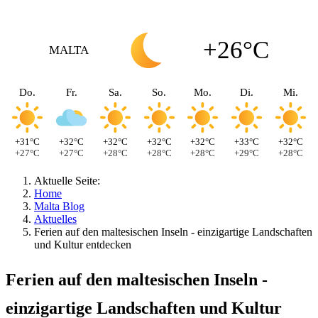
+26°C
MALTA
Do.
Fr.
Sa.
So.
Mo.
Di.
Mi.
+31°C
+32°C
+32°C
+32°C
+32°C
+33°C
+32°C
+27°C
+27°C
+28°C
+28°C
+28°C
+29°C
+28°C
Aktuelle Seite:
Home
Malta Blog
Aktuelles
Ferien auf den maltesischen Inseln - einzigartige Landschaften
und Kultur entdecken
Ferien auf den maltesischen Inseln -
einzigartige Landschaften und Kultur