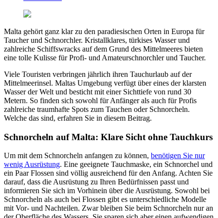
Malta gehört ganz klar zu den paradiesischen Orten in Europa für
Taucher und Schnorchler. Kristallklares, türkises Wasser und
zahlreiche Schiffswracks auf dem Grund des Mittelmeeres bieten
eine tolle Kulisse für Profi- und Amateurschnorchler und Taucher.
Viele Touristen verbringen jährlich ihren Tauchurlaub auf der
Mittelmeerinsel. Maltas Umgebung verfügt über eines der klarsten
Wasser der Welt und besticht mit einer Sichttiefe von rund 30
Metern. So finden sich sowohl für Anfänger als auch für Profis
zahlreiche traumhafte Spots zum Tauchen oder Schnorcheln.
Welche das sind, erfahren Sie in diesem Beitrag.
Schnorcheln auf Malta: Klare Sicht ohne Tauchkurs
Um mit dem Schnorcheln anfangen zu können,
benötigen Sie nur
wenig Ausrüstung
. Eine geeignete Tauchmaske, ein Schnorchel und
ein Paar Flossen sind völlig ausreichend für den Anfang. Achten Sie
darauf, dass die Ausrüstung zu Ihren Bedürfnissen passt und
informieren Sie sich im Vorhinein über die Ausrüstung. Sowohl bei
Schnorcheln als auch bei Flossen gibt es unterschiedliche Modelle
mit Vor- und Nachteilen. Zwar bleiben Sie beim Schnorcheln nur an
der Oberfläche des Wassers, Sie sparen sich aber einen aufwendigen