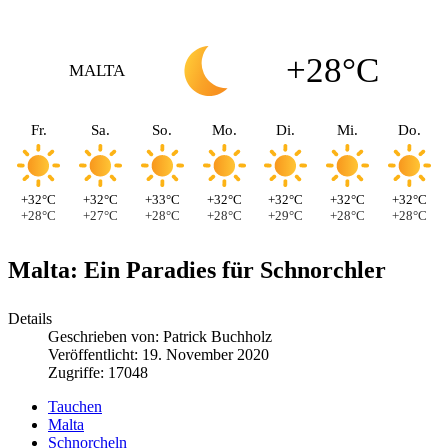
+28°C
MALTA
Fr.
Sa.
So.
Mo.
Di.
Mi.
Do.
+32°C
+32°C
+33°C
+32°C
+32°C
+32°C
+32°C
+28°C
+27°C
+28°C
+28°C
+29°C
+28°C
+28°C
Malta: Ein Paradies für Schnorchler
Details
Geschrieben von:
Patrick Buchholz
Veröffentlicht: 19. November 2020
Zugriffe: 17048
Tauchen
Malta
Schnorcheln