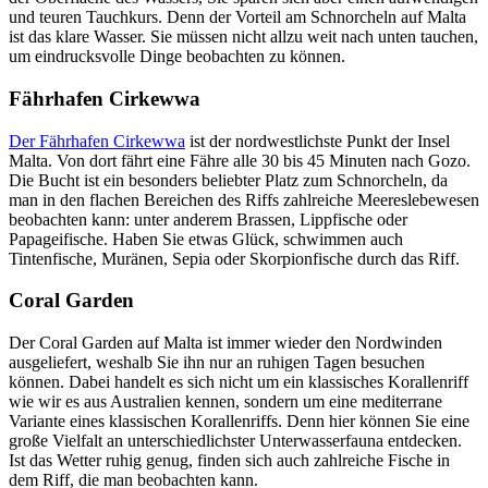
und teuren Tauchkurs. Denn der Vorteil am Schnorcheln auf Malta
ist das klare Wasser. Sie müssen nicht allzu weit nach unten tauchen,
um eindrucksvolle Dinge beobachten zu können.
Fährhafen Cirkewwa
Der Fährhafen Cirkewwa
ist der nordwestlichste Punkt der Insel
Malta. Von dort fährt eine Fähre alle 30 bis 45 Minuten nach Gozo.
Die Bucht ist ein besonders beliebter Platz zum Schnorcheln, da
man in den flachen Bereichen des Riffs zahlreiche Meereslebewesen
beobachten kann: unter anderem Brassen, Lippfische oder
Papageifische. Haben Sie etwas Glück, schwimmen auch
Tintenfische, Muränen, Sepia oder Skorpionfische durch das Riff.
Coral Garden
Der Coral Garden auf Malta ist immer wieder den Nordwinden
ausgeliefert, weshalb Sie ihn nur an ruhigen Tagen besuchen
können. Dabei handelt es sich nicht um ein klassisches Korallenriff
wie wir es aus Australien kennen, sondern um eine mediterrane
Variante eines klassischen Korallenriffs. Denn hier können Sie eine
große Vielfalt an unterschiedlichster Unterwasserfauna entdecken.
Ist das Wetter ruhig genug, finden sich auch zahlreiche Fische in
dem Riff, die man beobachten kann.