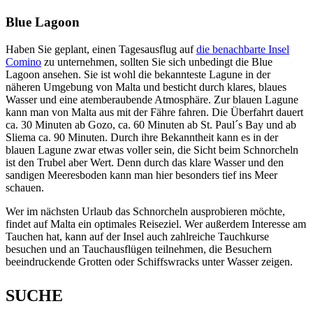
Blue Lagoon
Haben Sie geplant, einen Tagesausflug auf
die benachbarte Insel
Comino
zu unternehmen, sollten Sie sich unbedingt die Blue
Lagoon ansehen. Sie ist wohl die bekannteste Lagune in der
näheren Umgebung von Malta und besticht durch klares, blaues
Wasser und eine atemberaubende Atmosphäre. Zur blauen Lagune
kann man von Malta aus mit der Fähre fahren. Die Überfahrt dauert
ca. 30 Minuten ab Gozo, ca. 60 Minuten ab St. Paul´s Bay und ab
Sliema ca. 90 Minuten. Durch ihre Bekanntheit kann es in der
blauen Lagune zwar etwas voller sein, die Sicht beim Schnorcheln
ist den Trubel aber Wert. Denn durch das klare Wasser und den
sandigen Meeresboden kann man hier besonders tief ins Meer
schauen.
Wer im nächsten Urlaub das Schnorcheln ausprobieren möchte,
findet auf Malta ein optimales Reiseziel. Wer außerdem Interesse am
Tauchen hat, kann auf der Insel auch zahlreiche Tauchkurse
besuchen und an Tauchausflügen teilnehmen, die Besuchern
beeindruckende Grotten oder Schiffswracks unter Wasser zeigen.
SUCHE