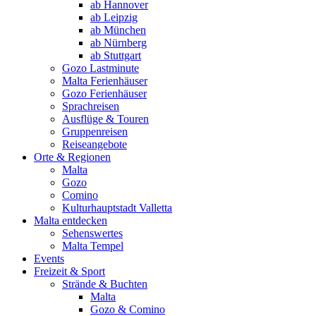
ab Hannover
ab Leipzig
ab München
ab Nürnberg
ab Stuttgart
Gozo Lastminute
Malta Ferienhäuser
Gozo Ferienhäuser
Sprachreisen
Ausflüge & Touren
Gruppenreisen
Reiseangebote
Orte & Regionen
Malta
Gozo
Comino
Kulturhauptstadt Valletta
Malta entdecken
Sehenswertes
Malta Tempel
Events
Freizeit & Sport
Strände & Buchten
Malta
Gozo & Comino