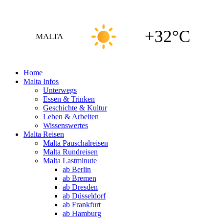
+32°C
MALTA
Home
Malta Infos
Unterwegs
Essen & Trinken
Geschichte & Kultur
Leben & Arbeiten
Wissenswertes
Malta Reisen
Malta Pauschalreisen
Malta Rundreisen
Malta Lastminute
ab Berlin
ab Bremen
ab Dresden
ab Düsseldorf
ab Frankfurt
ab Hamburg