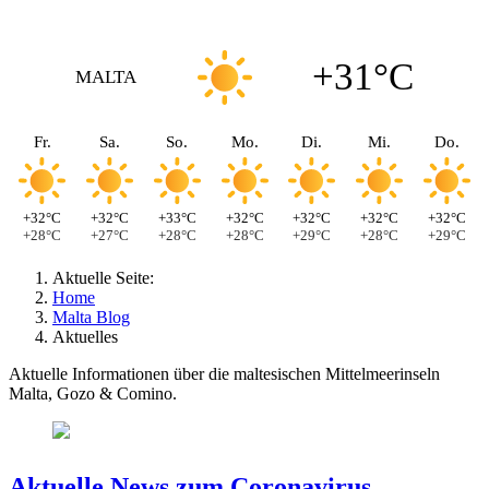
+31°C
MALTA
Fr.
Sa.
So.
Mo.
Di.
Mi.
Do.
+32°C
+32°C
+33°C
+32°C
+32°C
+32°C
+32°C
+28°C
+27°C
+28°C
+28°C
+29°C
+28°C
+29°C
Aktuelle Seite:
Home
Malta Blog
Aktuelles
Aktuelle Informationen über die maltesischen Mittelmeerinseln
Malta, Gozo & Comino.
Aktuelle News zum Coronavirus