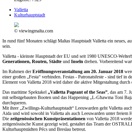
Valletta
Kulturhauptstadt
© viewingmalta.com
In rund fünf Monaten schlägt Maltas Hauptstadt Valletta ein neues, a
sein.
Valletta - kleinste Hauptstadt der EU und seit 1980 UNESCO-Welterb
Generationen, Routen, Städte
und
Inseln
drehen. Vorbereitend warte
Im Rahmen der
Eröffnungsveranstaltung am 20. Januar 2018
werd
einer großen „Festa“ verbinden. Festas - Patronatsfeste - sind tief
Element von Valletta 2018 wird daher die aktive Mitgestaltung durch
Das maritime Spektakel
„Valletta Pageant of the Seas”
, das am 7. 
mit selbstgebauten Booten und das Happening „L-Għawma Toni Bajad
durchqueren.
Mit ihrer „Zwillings-Kulturhauptstadt“ Leeuwarden geht Valletta auc
Aida und wird sowohl in Valletta als auch Leeuwarden unter freiem H
Die
zeitgenössischen Kunstpräsentationen
von Valletta 2018 werde
zeitgenössische Kunst gezeigt wird, gestaltet das Team der OSTRA
Kulturhauptstädten Pécs und Breslau betreut.