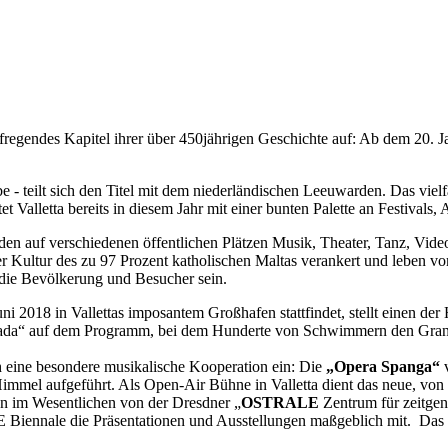
ufregendes Kapitel ihrer über 450jährigen Geschichte auf: Ab dem 20. J
e - teilt sich den Titel mit dem niederländischen Leeuwarden. Das vie
t Valletta bereits in diesem Jahr mit einer bunten Palette an Festivals,
en auf verschiedenen öffentlichen Plätzen Musik, Theater, Tanz, Videokun
 in der Kultur des zu 97 Prozent katholischen Maltas verankert und le
 die Bevölkerung und Besucher sein.
Juni 2018 in Vallettas imposantem Großhafen stattfindet, stellt einen d
a“ auf dem Programm, bei dem Hunderte von Schwimmern den Grand Ha
h eine besondere musikalische Kooperation ein: Die
„Opera Spanga“
v
immel aufgeführt. Als Open-Air Bühne in Valletta dient das neue, von
n im Wesentlichen von der Dresdner „
OSTRALE
Zentrum für zeitgenö
LE Biennale die Präsentationen und Ausstellungen maßgeblich mit. Da