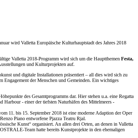
anuar wird Valletta Europäische Kulturhauptstadt des Jahres 2018
lfältige Valletta 2018-Programm wird sich um die Hauptthemen
Festa,
 Ausstellungen und Kulturprojekten auf.
st und digitale Installationen präsentiert – all dies wird sich zu
ben vom Engagement der Menschen und Gemeinden. Ein wichtiges
er Höhepunkte des Gesamtprogramms dar. Hier stehen u.a. eine Regatta
rbour - einer der tiefsten Naturhäfen des Mittelmeers -
om 11. bis 15. September 2018 ist eine moderne Adaption der Oper
 Renzo Piano entworfene Pjazza Teatru Rjal.
ssische Kunst“ organisiert. An allen drei Orten, an denen in Valletta
s OSTRALE-Team hatte bereits Kunstprojekte in den ehemaligen