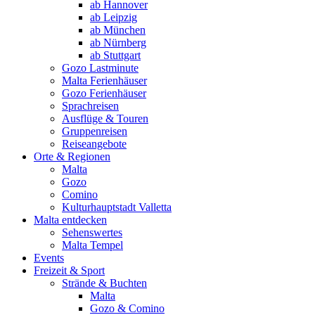
ab Hannover
ab Leipzig
ab München
ab Nürnberg
ab Stuttgart
Gozo Lastminute
Malta Ferienhäuser
Gozo Ferienhäuser
Sprachreisen
Ausflüge & Touren
Gruppenreisen
Reiseangebote
Orte & Regionen
Malta
Gozo
Comino
Kulturhauptstadt Valletta
Malta entdecken
Sehenswertes
Malta Tempel
Events
Freizeit & Sport
Strände & Buchten
Malta
Gozo & Comino