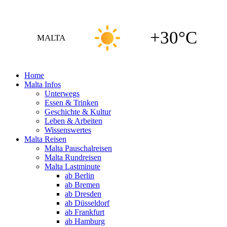
+30°C
MALTA
Home
Malta Infos
Unterwegs
Essen & Trinken
Geschichte & Kultur
Leben & Arbeiten
Wissenswertes
Malta Reisen
Malta Pauschalreisen
Malta Rundreisen
Malta Lastminute
ab Berlin
ab Bremen
ab Dresden
ab Düsseldorf
ab Frankfurt
ab Hamburg