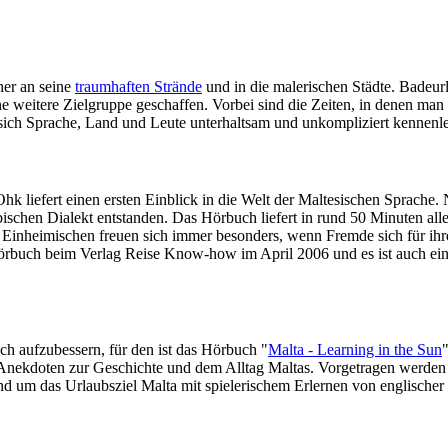
her an seine
traumhaften Strände
und in die malerischen Städte. Badeur
ne weitere Zielgruppe geschaffen. Vorbei sind die Zeiten, in denen man
 sich Sprache, Land und Leute unterhaltsam und unkompliziert kennenl
k liefert einen ersten Einblick in die Welt der Maltesischen Sprache. 
schen Dialekt entstanden. Das Hörbuch liefert in rund 50 Minuten alle 
e Einheimischen freuen sich immer besonders, wenn Fremde sich für ih
s Hörbuch beim Verlag Reise Know-how im April 2006 und es ist auch ei
ch aufzubessern, für den ist das Hörbuch "
Malta - Learning in the Sun
d Anekdoten zur Geschichte und dem Alltag Maltas. Vorgetragen werden 
und um das Urlaubsziel Malta mit spielerischem Erlernen von englisch