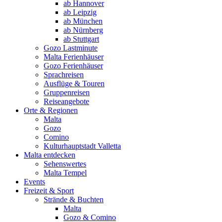
ab Hannover
ab Leipzig
ab München
ab Nürnberg
ab Stuttgart
Gozo Lastminute
Malta Ferienhäuser
Gozo Ferienhäuser
Sprachreisen
Ausflüge & Touren
Gruppenreisen
Reiseangebote
Orte & Regionen
Malta
Gozo
Comino
Kulturhauptstadt Valletta
Malta entdecken
Sehenswertes
Malta Tempel
Events
Freizeit & Sport
Strände & Buchten
Malta
Gozo & Comino