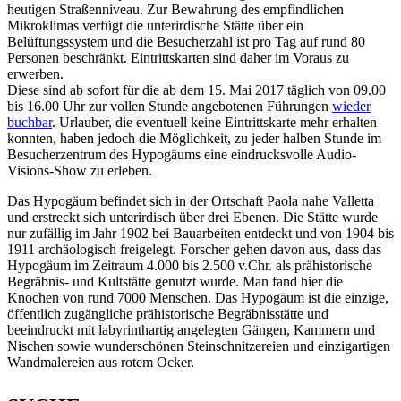
heutigen Straßenniveau. Zur Bewahrung des empfindlichen
Mikroklimas verfügt die unterirdische Stätte über ein
Belüftungssystem und die Besucherzahl ist pro Tag auf rund 80
Personen beschränkt. Eintrittskarten sind daher im Voraus zu
erwerben.
Diese sind ab sofort für die ab dem 15. Mai 2017 täglich von 09.00
bis 16.00 Uhr zur vollen Stunde angebotenen Führungen
wieder
buchbar
. Urlauber, die eventuell keine Eintrittskarte mehr erhalten
konnten, haben jedoch die Möglichkeit, zu jeder halben Stunde im
Besucherzentrum des Hypogäums eine eindrucksvolle Audio-
Visions-Show zu erleben.
Das Hypogäum befindet sich in der Ortschaft Paola nahe Valletta
und erstreckt sich unterirdisch über drei Ebenen. Die Stätte wurde
nur zufällig im Jahr 1902 bei Bauarbeiten entdeckt und von 1904 bis
1911 archäologisch freigelegt. Forscher gehen davon aus, dass das
Hypogäum im Zeitraum 4.000 bis 2.500 v.Chr. als prähistorische
Begräbnis- und Kultstätte genutzt wurde. Man fand hier die
Knochen von rund 7000 Menschen. Das Hypogäum ist die einzige,
öffentlich zugängliche prähistorische Begräbnisstätte und
beeindruckt mit labyrinthartig angelegten Gängen, Kammern und
Nischen sowie wunderschönen Steinschnitzereien und einzigartigen
Wandmalereien aus rotem Ocker.