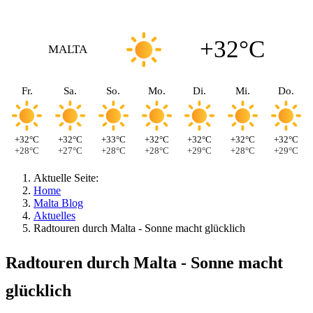
+32°C
MALTA
Fr.
Sa.
So.
Mo.
Di.
Mi.
Do.
+32°C
+32°C
+33°C
+32°C
+32°C
+32°C
+32°C
+28°C
+27°C
+28°C
+28°C
+29°C
+28°C
+29°C
Aktuelle Seite:
Home
Malta Blog
Aktuelles
Radtouren durch Malta - Sonne macht glücklich
Radtouren durch Malta - Sonne macht
glücklich