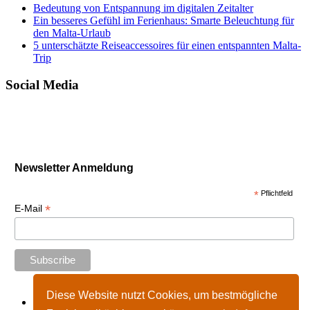
Bedeutung von Entspannung im digitalen Zeitalter
Ein besseres Gefühl im Ferienhaus: Smarte Beleuchtung für
den Malta-Urlaub
5 unterschätzte Reiseaccessoires für einen entspannten Malta-
Trip
Social Media
Newsletter Anmeldung
*
Pflichtfeld
*
E-Mail
Diese Website nutzt Cookies, um bestmögliche
Start