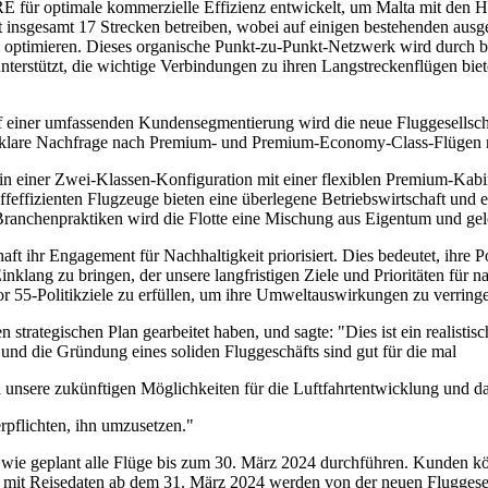
für optimale kommerzielle Effizienz entwickelt, um Malta mit den H
t insgesamt 17 Strecken betreiben, wobei auf einigen bestehenden ausg
 optimieren. Dieses organische Punkt-zu-Punkt-Netzwerk wird durch b
terstützt, die wichtige Verbindungen zu ihren Langstreckenflügen bie
uf einer umfassenden Kundensegmentierung wird die neue Fluggesellsch
ine klare Nachfrage nach Premium- und Premium-Economy-Class-Flügen n
n einer Zwei-Klassen-Konfiguration mit einer flexiblen Premium-Kabine
offeffizienten Flugzeuge bieten eine überlegene Betriebswirtschaft un
ranchenpraktiken wird die Flotte eine Mischung aus Eigentum und gel
ft ihr Engagement für Nachhaltigkeit priorisiert. Dies bedeutet, ihre P
klang zu bringen, der unsere langfristigen Ziele und Prioritäten für 
r 55-Politikziele zu erfüllen, um ihre Umweltauswirkungen zu verringe
strategischen Plan gearbeitet haben, und sagte: "Dies ist ein realisti
 und die Gründung eines soliden Fluggeschäfts sind gut für die mal
ch unsere zukünftigen Möglichkeiten für die Luftfahrtentwicklung und d
verpflichten, ihn umzusetzen."
h wie geplant alle Flüge bis zum 30. März 2024 durchführen. Kunden 
e mit Reisedaten ab dem 31. März 2024 werden von der neuen Fluggesel