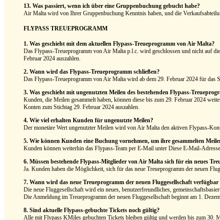
13. Was passiert, wenn ich über eine Gruppenbuchung gebucht habe?
Air Malta wird von Ihrer Gruppenbuchung Kenntnis haben, und die Verkaufsabteilu
FLYPASS TREUEPROGRAMM
1. Was geschieht mit dem aktuellen Flypass-Treueprogramm von Air Malta?
Das Flypass-Treueprogramm von Air Malta p.l.c. wird geschlossen und nicht auf die 
Februar 2024 auszahlen.
2. Wann wird das Flypass-Treueprogramm schließen?
Das Flypass-Treueprogramm von Air Malta wird ab dem 29. Februar 2024 für das 
3. Was geschieht mit ungenutzten Meilen des bestehenden Flypass-Treuepro
Kunden, die Meilen gesammelt haben, können diese bis zum 29. Februar 2024 weiterh
Konten zum Stichtag 29. Februar 2024 auszahlen.
4. Wie viel erhalten Kunden für ungenutzte Meilen?
Der monetäre Wert ungenutzter Meilen wird von Air Malta den aktiven Flypass-Konto
5. Wie können Kunden eine Buchung vornehmen, um ihre gesammelten Meilen
Kunden können weiterhin das Flypass-Team per E-Mail unter
Diese E-Mail-Adresse 
6. Müssen bestehende Flypass-Mitglieder von Air Malta sich für ein neues T
Ja. Kunden haben die Möglichkeit, sich für das neue Treueprogramm der neuen Flug
7. Wann wird das neue Treueprogramm der neuen Fluggesellschaft verfügbar 
Die neue Fluggesellschaft wird ein neues, benutzerfreundliches, gemeinschaftsbasi
Die Anmeldung im Treueprogramm der neuen Fluggesellschaft beginnt am 1. Dezemb
8. Sind aktuelle Flypass-gebuchte Tickets noch gültig?
Alle mit Flypass KMiles gebuchten Tickets bleiben gültig und werden bis zum 30. M