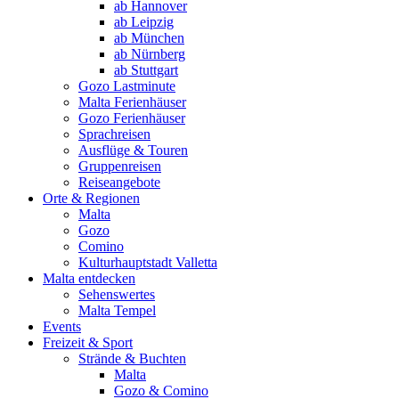
ab Hannover
ab Leipzig
ab München
ab Nürnberg
ab Stuttgart
Gozo Lastminute
Malta Ferienhäuser
Gozo Ferienhäuser
Sprachreisen
Ausflüge & Touren
Gruppenreisen
Reiseangebote
Orte & Regionen
Malta
Gozo
Comino
Kulturhauptstadt Valletta
Malta entdecken
Sehenswertes
Malta Tempel
Events
Freizeit & Sport
Strände & Buchten
Malta
Gozo & Comino