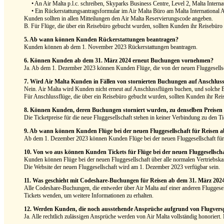
• An Air Malta p.l.c. schreiben, Skyparks Business Centre, Level 2, Malta Internat
• Ein Rückerstattungsantragsformular im Air Malta Büro am Malta International Ai
Kunden sollten in allen Mitteilungen den Air Malta Reservierungscode angeben.
B. Für Flüge, die über ein Reisebüro gebucht wurden, sollten Kunden ihr Reisebüro
5. Ab wann können Kunden Rückerstattungen beantragen?
Kunden können ab dem 1. November 2023 Rückerstattungen beantragen.
6. Können Kunden ab dem 31. März 2024 erneut Buchungen vornehmen?
Ja. Ab dem 1. Dezember 2023 können Kunden Flüge, die von der neuen Fluggesellsc
7. Wird Air Malta Kunden in Fällen von stornierten Buchungen auf Anschluss
Nein. Air Malta wird Kunden nicht erneut auf Anschlussflügen buchen, und solch
Für Anschlussflüge, die über ein Reisebüro gebucht wurden, sollten Kunden ihr Rei
8. Können Kunden, deren Buchungen storniert wurden, zu denselben Preisen b
Die Ticketpreise für die neue Fluggesellschaft stehen in keiner Verbindung zu den Ti
9. Ab wann können Kunden Flüge bei der neuen Fluggesellschaft für Reisen 
Ab dem 1. Dezember 2023 können Kunden Flüge bei der neuen Fluggesellschaft für
10. Von wo aus können Kunden Tickets für Flüge bei der neuen Fluggesellsch
Kunden können Flüge bei der neuen Fluggesellschaft über alle normalen Vertriebskan
Die Website der neuen Fluggesellschaft wird am 1. Dezember 2023 verfügbar sein.
11. Was geschieht mit Codeshare-Buchungen für Reisen ab dem 31. März 202
Alle Codeshare-Buchungen, die entweder über Air Malta auf einer anderen Fluggesell
Tickets wenden, um weitere Informationen zu erhalten.
12. Werden Kunden, die noch ausstehende Ansprüche aufgrund von Flugversp
Ja. Alle rechtlich zulässigen Ansprüche werden von Air Malta vollständig honoriert.