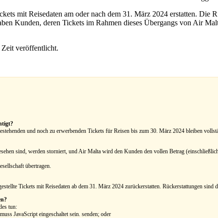
ickets mit Reisedaten am oder nach dem 31. März 2024 erstatten. Die 
ben Kunden, deren Tickets im Rahmen dieses Übergangs von Air Malta e
eit veröffentlicht.
tigt?
bestehenden und noch zu erwerbenden Tickets für Reisen bis zum 30. März 2024 bleiben vollstä
ehen sind, werden storniert, und Air Malta wird den Kunden den vollen Betrag (einschließlich 
sellschaft übertragen.
gestellte Tickets mit Reisedaten ab dem 31. März 2024 zurückerstatten. Rückerstattungen sind d
en?
des tun:
uss JavaScript eingeschaltet sein.
senden; oder