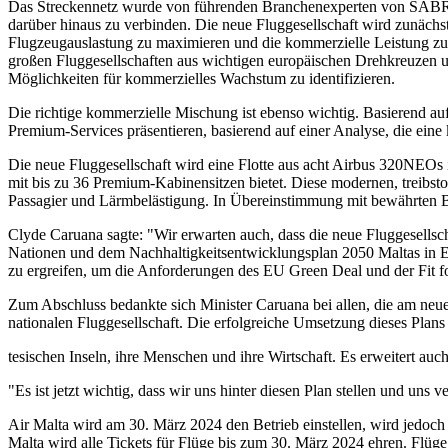
Das Streckennetz wurde von führenden Branchenexperten von SABRE 
darüber hinaus zu verbinden. Die neue Fluggesellschaft wird zunächs
Flugzeugauslastung zu maximieren und die kommerzielle Leistung zu
großen Fluggesellschaften aus wichtigen europäischen Drehkreuzen un
Möglichkeiten für kommerzielles Wachstum zu identifizieren.
Die richtige kommerzielle Mischung ist ebenso wichtig. Basierend a
Premium-Services präsentieren, basierend auf einer Analyse, die e
Die neue Fluggesellschaft wird eine Flotte aus acht Airbus 320NEOs i
mit bis zu 36 Premium-Kabinensitzen bietet. Diese modernen, treibst
Passagier und Lärmbelästigung. In Übereinstimmung mit bewährten B
Clyde Caruana sagte: "Wir erwarten auch, dass die neue Fluggesellscha
Nationen und dem Nachhaltigkeitsentwicklungsplan 2050 Maltas in Ein
zu ergreifen, um die Anforderungen des EU Green Deal und der Fit fo
Zum Abschluss bedankte sich Minister Caruana bei allen, die am neuen 
nationalen Fluggesellschaft. Die erfolgreiche Umsetzung dieses Plans
tesischen Inseln, ihre Menschen und ihre Wirtschaft. Es erweitert au
"Es ist jetzt wichtig, dass wir uns hinter diesen Plan stellen und uns 
Air Malta wird am 30. März 2024 den Betrieb einstellen, wird jedoc
Malta wird alle Tickets für Flüge bis zum 30. März 2024 ehren. Flüg