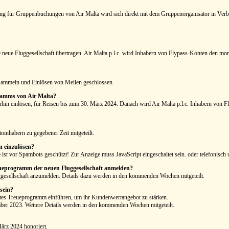
ng für Gruppenbuchungen von Air Malta wird sich direkt mit dem Gruppenorganisator in Verb
neue Fluggesellschaft übertragen. Air Malta p.l.c. wird Inhabern von Flypass-Konten den mon
Sammeln und Einlösen von Meilen geschlossen.
gramms von Air Malta?
in einlösen, für Reisen bis zum 30. März 2024. Danach wird Air Malta p.l.c. Inhabern von Fl
inhabern zu gegebener Zeit mitgeteilt.
 einzulösen?
ist vor Spambots geschützt! Zur Anzeige muss JavaScript eingeschaltet sein.
oder telefonisch 
reueprogramm der neuen Fluggesellschaft anmelden?
gesellschaft anzumelden. Details dazu werden in den kommenden Wochen mitgeteilt.
sein?
ertes Treueprogramm einführen, um ihr Kundenwertangebot zu stärken.
er 2023. Weitere Details werden in den kommenden Wochen mitgeteilt.
ärz 2024 honoriert.