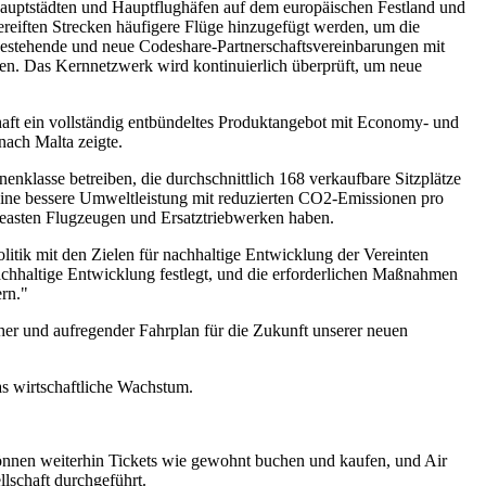
auptstädten und Hauptflughäfen auf dem europäischen Festland und
ereiften Strecken häufigere Flüge hinzugefügt werden, um die
estehende und neue Codeshare-Partnerschaftsvereinbarungen mit
ten. Das Kernnetzwerk wird kontinuierlich überprüft, um neue
aft ein vollständig entbündeltes Produktangebot mit Economy- und
ach Malta zeigte.
nklasse betreiben, die durchschnittlich 168 verkaufbare Sitzplätze
d eine bessere Umweltleistung mit reduzierten CO2-Emissionen pro
easten Flugzeugen und Ersatztriebwerken haben.
olitik mit den Zielen für nachhaltige Entwicklung der Vereinten
nachhaltige Entwicklung festlegt, und die erforderlichen Maßnahmen
rn."
scher und aufregender Fahrplan für die Zukunft unserer neuen
as wirtschaftliche Wachstum.
können weiterhin Tickets wie gewohnt buchen und kaufen, und Air
lschaft durchgeführt.