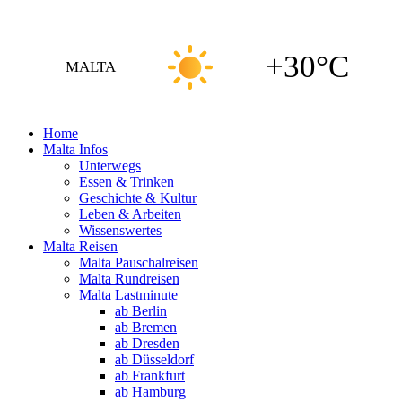
+30°C
MALTA
Home
Malta Infos
Unterwegs
Essen & Trinken
Geschichte & Kultur
Leben & Arbeiten
Wissenswertes
Malta Reisen
Malta Pauschalreisen
Malta Rundreisen
Malta Lastminute
ab Berlin
ab Bremen
ab Dresden
ab Düsseldorf
ab Frankfurt
ab Hamburg