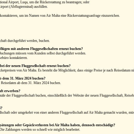
ional Airport, Luqa, um die Rückerstattung zu beantragen; oder
rport (Abflugterminal) ausfüllen.
 kontaktieren, um im Namen von Air Malta eine Rückerstattungsanfrage einzureichen.
haft durchgeführt werden, buchen.
flügen mit anderen Fluggesellschaften erneut buchen?
e Buchungen müssen vom Kunden selbst durchgeführt werden.
sebüro kontaktieren.
ei der neuen Fluggesellschaft erneut buchen?
cketpreisen von Air Malta. Es besteht die Möglichkeit, dass einige Preise je nach Reisedatum n
ab dem 31. März 2024 buchen?
 Reisedaten ab dem 31. März 2024 buchen.
aft erwerben?
äle der Fluggesellschaft buchen, einschließlich der Website der neuen Fluggesellschaft, Reis
4?
schaft oder umgekehrt von einer anderen Fluggesellschaft auf Air Malta gemacht wurden, müsse
ätungen oder Gepäckverlusten bei Air Malta haben, dennoch entschädigt?
 Die Zahlungen werden so schnell wie möglich bearbeitet.