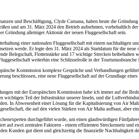
inanzen und Beschäftigung, Clyde Caruana, haben heute die Gründung ei
eißen und am 31. März 2024 den Betrieb aufnehmen, vorbehaltlich der
er Gründung alleiniger Aktionär der neuen Fluggesellschaft sein.
erhaltung einer nationalen Fluggesellschaft mit einem nachhaltigen und
setzen werde. Er legte den 31. März 2024 als Startdatum für die neue na
hende Belegschaft, Flottenstärke und 17 wichtige Strecken beibehalten w
Fluggesellschaft weiterhin eine Schlüsselrolle in der Tourismusbranche
uropäische Kommission komplexe Gespräche und Verhandlungen geführt
erung beschlossen, eine neue Fluggesellschaft auf der Grundlage eines 
lungen mit der Europäischen Kommission habe ich immer auf die Bedeut
n wichtigen Teil der Infrastruktur unserer Inseln, und die Luftverbindung
den. In Abwesenheit einer Lösung für die Kapitalisierung von Air Mal
sellschaft, die auf den vielen Stärken von Air Malta aufbaut, aber einen
Branchenexperten durchgeführt wurde, um einen glaubwürdigen Fünfjahr
ert auf zwei zentralen Faktoren - einem effizienten Streckennetz und e
 den Kunden gut dient und gleichzeitig die finanzielle Nachhaltigkeit d