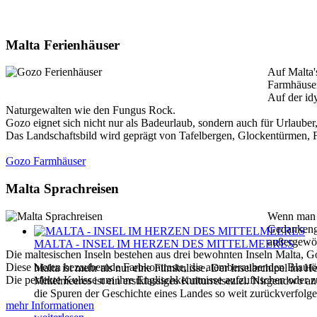
Malta Ferienhäuser
Auf Malta'
Farmhäuser
Auf der id
Naturgewalten wie den Fungus Rock.
Gozo eignet sich nicht nur als Badeurlaub, sondern auch für Urlaube
Das Landschaftsbild wird geprägt von Tafelbergen, Glockentürmen, Fe
Gozo Farmhäuser
Malta Sprachreisen
Wenn man a
Gedankenga
außergewö
MALTA - INSEL IM HERZEN DES MITTELMEERES
Die maltesischen Inseln bestehen aus drei bewohnten Inseln Malta,
Diese bieten bezaubernde Farbkontraste, die atemberaubenden Blautö
Malta ist mehr als nur eine Filmkulisse. Der Inselarchipel im H
Die perfekte Kulisse um ihre Englischkenntnisse aufzufrischen oder
Mittelmeeres ist ein erstklassiges Kulturreiseziel. Nirgendwo 
die Spuren der Geschichte eines Landes so weit zurückverfolg
mehr Informationen