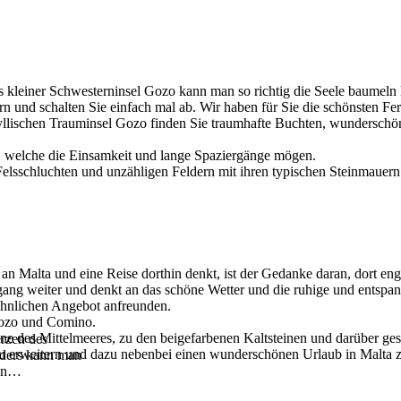
s kleiner Schwesterninsel Gozo kann man so richtig die Seele baumeln 
n und schalten Sie einfach mal ab. Wir haben für Sie die schönsten Fe
yllischen Trauminsel Gozo finden Sie traumhafte Buchten, wunderschön
r, welche die Einsamkeit und lange Spaziergänge mögen.
lsschluchten und unzähligen Feldern mit ihren typischen Steinmauern.
n Malta und eine Reise dorthin denkt, ist der Gedanke daran, dort eng
ng weiter und denkt an das schöne Wetter und die ruhige und entspa
hnlichen Angebot anfreunden.
 Gozo und Comino.
ne des Mittelmeeres, zu den beigefarbenen Kaltsteinen und darüber ge
erzen des
 zu erweitern und dazu nebenbei einen wunderschönen Urlaub in Malta z
anders kann man
en
…