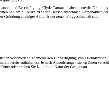
 wurde dort von
inanzen und Beschäftigung, Clyde Caruana, haben heute die Gründung ei
eißen und am 31. März 2024 den Betrieb aufnehmen, vorbehaltlich der
er Gründung alleiniger Aktionär der neuen Fluggesellschaft sein.
n stehen verschiedene Themenreisen zur Verfügung, von Erlebnisreisen, 
gramm bereits enthalten ist. Je nach Anforderungen stehen Ihnen vers
 Ritter oder erleben Sie Kultur und Natur der Gegenwart.