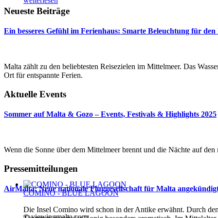
weiterlesen
Neueste Beiträge
Ein besseres Gefühl im Ferienhaus: Smarte Beleuchtung für den
Malta zählt zu den beliebtesten Reisezielen im Mittelmeer. Das Wasser 
Ort für entspannte Ferien.
Aktuelle Events
Sommer auf Malta & Gozo – Events, Festivals & Highlights 2025
Wenn die Sonne über dem Mittelmeer brennt und die Nächte auf den m
Pressemitteilungen
AirMalta: Neue nationale Fluggesellschaft für Malta angekündig
COMINO - BLUE LAGOON
Die Insel Comino wird schon in der Antike erwähnt. Durch de
© viewingmalta.com