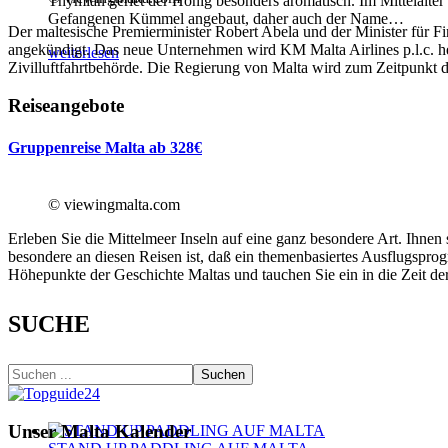
Thymian geriet der Honig besonders aromatisch. Im Mittelalter
Gefangenen Kümmel angebaut, daher auch der Name
…
Der maltesische Premierminister Robert Abela und der Minister für F
angekündigt. Das neue Unternehmen wird KM Malta Airlines p.l.c. h
weiterlesen
Zivilluftfahrtbehörde. Die Regierung von Malta wird zum Zeitpunkt d
Reiseangebote
Gruppenreise Malta ab 328€
© viewingmalta.com
Erleben Sie die Mittelmeer Inseln auf eine ganz besondere Art. Ihne
besondere an diesen Reisen ist, daß ein themenbasiertes Ausflugspro
Höhepunkte der Geschichte Maltas und tauchen Sie ein in die Zeit der
SUCHE
Suchen
Unser Malta Kalender