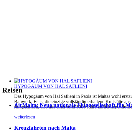
HYPOGÄUM VON HAL SAFLIENI
Reisen
Das Hypogäum von Hal Saflieni in Paola ist Maltas wohl erstau
Bauwerk. Es ist die einzige vollständig erhaltene Kultstätte aus
AirMalta: Neue nationale Fluggesellschaft für M
Jungsteinzeit, also aus einer rund 5000 Jahre zurückliegende Ze
weiterlesen
Kreuzfahrten nach Malta