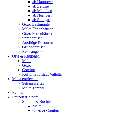
ab Hannover
ab Leipzig
ab München
ab Nürnberg
ab Stuttgart
Gozo Lastminute
Malta Ferienhäuser
Gozo Ferienhäuser
Sprachreisen
Ausflüge & Touren
Gruppenreisen
Reiseangebote
Orte & Regionen
Malta
Gozo
Comino
Kulturhauptstadt Valletta
Malta entdecken
Sehenswertes
Malta Tempel
Events
Freizeit & Sport
Strände & Buchten
Malta
Gozo & Comino