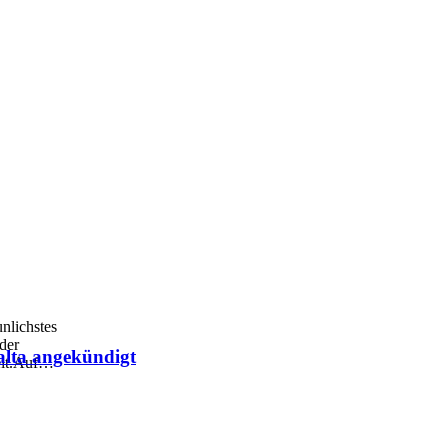
nlichstes
 der
alta angekündigt
it.Auf
…