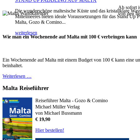
STAND UP PADDLING AUF MALTA
Ab sofort 
Die wunderschöne maltesische Küste und das kristallklare Was
von den In
Mittelmeeres bieten ideale Voraussetzungen für das Stand Up P
Malta, Gozo & Comino...
weiterlesen
Wie man ein Wochenende auf Malta mit 100 € verbringen kann
Ein Wochenende auf Malta mit einem Budget von 100 € kann eine unte
beinhaltet.
Weiterlesen …
Malta Reiseführer
Reiseführer Malta - Gozo & Comino
Michael Müller Verlag
von Michael Bussmann
€ 19,90
Hier bestellen!