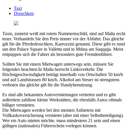
Taxi
Droschken
Taxis, zumeist weiß mit rotem Nummernschild, sind auf Malta recht
teuer. Verhandeln Sie den Preis immer vor der Abfahrt. Das gleiche
gilt für die Pferdedroschken, Karrozzini genannt. Diese gibt es rund
um den Palace Square in Valletta und in Mdina am Saqqajja. Meist
entpuppen sich die Fahrer als besonders gute Fremdenführer.
Sollten Sie mit einem Mietwagen unterwegs sein, müssen Sie
folgendes beachten:In Malta herrscht Linksverkehr. Die
Höchstgeschwindigkeit beträgt innerhalb von Ortschaften 50 km/h
und auf Landstrassen 80 km/h. Alkohol am Steuer ist strengstens
verboten das gleiche gilt für die Handybenutzung.
Es sind alle bekannten Autovermietungen vertreten und es gibt
außerdem zahllose kleine Werkstätten, die ebenfalls Autos oftmals
billiger vermieten.
Die Mietwagen werden bei den meisten Anbietern mit
Vollkaskoversicherung vermietet (aber mit einer Selbstbeteiligung).
Wer ein Auto mieten möchte, muss mindestens 21 sein und einen
gültigen (nationalen) Führerschein vorlegen können.