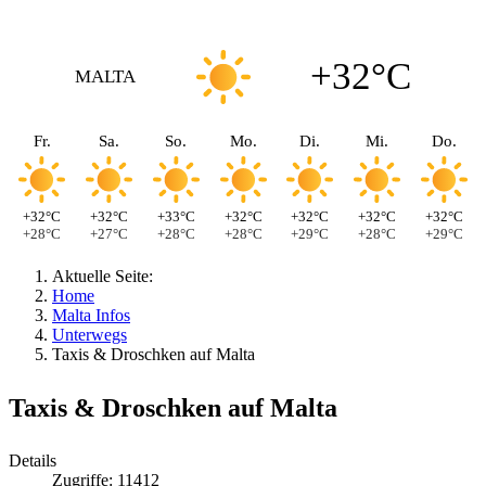
+32°C
MALTA
Fr.
Sa.
So.
Mo.
Di.
Mi.
Do.
+32°C
+32°C
+33°C
+32°C
+32°C
+32°C
+32°C
+28°C
+27°C
+28°C
+28°C
+29°C
+28°C
+29°C
Aktuelle Seite:
Home
Malta Infos
Unterwegs
Taxis & Droschken auf Malta
Taxis & Droschken auf Malta
Details
Zugriffe: 11412