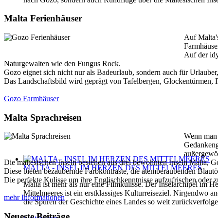
Malta Ferienhäuser
Auf Malta'
Farmhäuser
Auf der id
Naturgewalten wie den Fungus Rock.
Gozo eignet sich nicht nur als Badeurlaub, sondern auch für Urlaube
Das Landschaftsbild wird geprägt von Tafelbergen, Glockentürmen, Fe
Gozo Farmhäuser
Malta Sprachreisen
Wenn man a
Gedankenga
außergewö
Die maltesischen Inseln bestehen aus drei bewohnten Inseln Malta,
MALTA - INSEL IM HERZEN DES MITTELMEERES
Diese bieten bezaubernde Farbkontraste, die atemberaubenden Blautö
Die perfekte Kulisse um ihre Englischkenntnisse aufzufrischen oder
Malta ist mehr als nur eine Filmkulisse. Der Inselarchipel im H
Mittelmeeres ist ein erstklassiges Kulturreiseziel. Nirgendwo 
mehr Informationen
die Spuren der Geschichte eines Landes so weit zurückverfolg
Neueste Beiträge