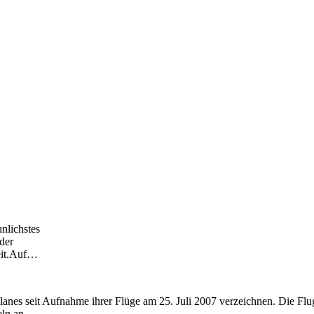
nlichstes
 der
it.Auf
…
anes seit Aufnahme ihrer Flüge am 25. Juli 2007 verzeichnen. Die Flu
ln an.