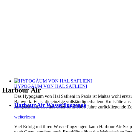
HYPOGÄUM VON HAL SAFLIENI
Harbour Air
Das Hypogäum von Hal Saflieni in Paola ist Maltas wohl erstau
Bauwerk. Es ist die einzige vollständig erhaltene Kultstätte aus
Harbour Air Wasserflugzeuge
Jungsteinzeit, also aus einer rund 5000 Jahre zurückliegende Ze
weiterlesen
Viel Erfolg mit ihren Wasserflugzeugen kann Harbour Air Seapl
nach Gozo, sondern auch Rundflüge über die Maltesischen Inse