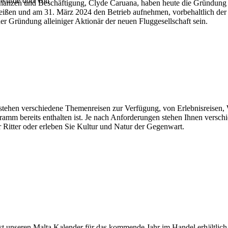
 wurde dort von
inanzen und Beschäftigung, Clyde Caruana, haben heute die Gründung ei
eißen und am 31. März 2024 den Betrieb aufnehmen, vorbehaltlich der
er Gründung alleiniger Aktionär der neuen Fluggesellschaft sein.
n stehen verschiedene Themenreisen zur Verfügung, von Erlebnisreisen, 
gramm bereits enthalten ist. Je nach Anforderungen stehen Ihnen vers
 Ritter oder erleben Sie Kultur und Natur der Gegenwart.
ist unseren Malta Kalender für das kommende Jahr im Handel erhältlich