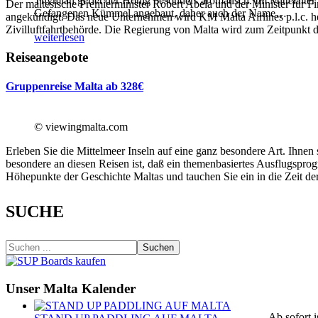
Thymian geriet der Honig besonders aromatisch. Im Mittelalter
Der maltesische Premierminister Robert Abela und der Minister für F
Gefangenen Kümmel angebaut, daher auch der Name
…
angekündigt. Das neue Unternehmen wird KM Malta Airlines p.l.c. h
Zivilluftfahrtbehörde. Die Regierung von Malta wird zum Zeitpunkt d
weiterlesen
Reiseangebote
Gruppenreise Malta ab 328€
© viewingmalta.com
Erleben Sie die Mittelmeer Inseln auf eine ganz besondere Art. Ihne
besondere an diesen Reisen ist, daß ein themenbasiertes Ausflugspro
Höhepunkte der Geschichte Maltas und tauchen Sie ein in die Zeit der
SUCHE
Suchen
Unser Malta Kalender
Ab sofort 