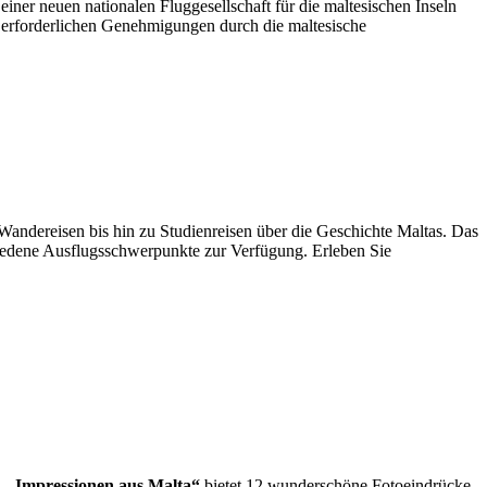
ner neuen nationalen Fluggesellschaft für die maltesischen Inseln
 erforderlichen Genehmigungen durch die maltesische
Wandereisen bis hin zu Studienreisen über die Geschichte Maltas. Das
chiedene Ausflugsschwerpunkte zur Verfügung. Erleben Sie
.
„Impressionen aus Malta“
bietet 12 wunderschöne Fotoeindrücke