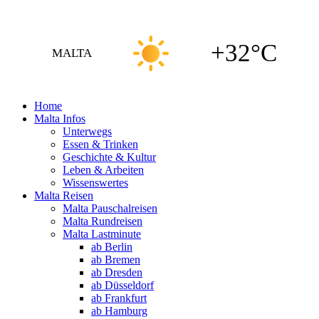
+32°C
MALTA
Home
Malta Infos
Unterwegs
Essen & Trinken
Geschichte & Kultur
Leben & Arbeiten
Wissenswertes
Malta Reisen
Malta Pauschalreisen
Malta Rundreisen
Malta Lastminute
ab Berlin
ab Bremen
ab Dresden
ab Düsseldorf
ab Frankfurt
ab Hamburg