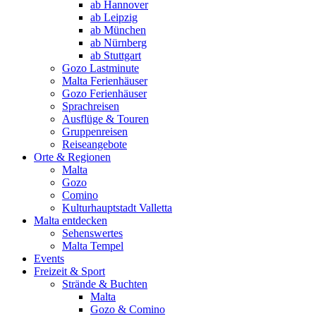
ab Hannover
ab Leipzig
ab München
ab Nürnberg
ab Stuttgart
Gozo Lastminute
Malta Ferienhäuser
Gozo Ferienhäuser
Sprachreisen
Ausflüge & Touren
Gruppenreisen
Reiseangebote
Orte & Regionen
Malta
Gozo
Comino
Kulturhauptstadt Valletta
Malta entdecken
Sehenswertes
Malta Tempel
Events
Freizeit & Sport
Strände & Buchten
Malta
Gozo & Comino