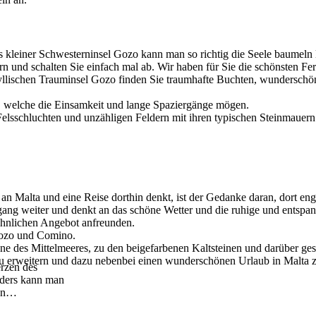
s kleiner Schwesterninsel Gozo kann man so richtig die Seele baumeln 
n und schalten Sie einfach mal ab. Wir haben für Sie die schönsten Fe
yllischen Trauminsel Gozo finden Sie traumhafte Buchten, wunderschön
r, welche die Einsamkeit und lange Spaziergänge mögen.
lsschluchten und unzähligen Feldern mit ihren typischen Steinmauern.
n Malta und eine Reise dorthin denkt, ist der Gedanke daran, dort eng
ng weiter und denkt an das schöne Wetter und die ruhige und entspa
hnlichen Angebot anfreunden.
 Gozo und Comino.
ne des Mittelmeeres, zu den beigefarbenen Kaltsteinen und darüber ge
 zu erweitern und dazu nebenbei einen wunderschönen Urlaub in Malta z
erzen des
anders kann man
en
…