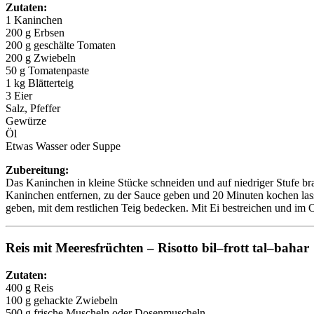
Zutaten:
1 Kaninchen
200 g Erbsen
200 g geschälte Tomaten
200 g Zwiebeln
50 g Tomatenpaste
1 kg Blätterteig
3 Eier
Salz, Pfeffer
Gewürze
Öl
Etwas Wasser oder Suppe
Zubereitung:
Das Kaninchen in kleine Stücke schneiden und auf niedriger Stufe b
Kaninchen entfernen, zu der Sauce geben und 20 Minuten kochen lass
geben, mit dem restlichen Teig bedecken. Mit Ei bestreichen und im O
Reis mit Meeresfrüchten – Risotto bil–frott tal–bahar
Zutaten:
400 g Reis
100 g gehackte Zwiebeln
500 g frische Muscheln oder Dosenmuscheln