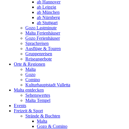
ab Hannover
ab Leipzig
ab München
ab Nürnberg
ab Stuttgart
Gozo Lastminute
Malta Ferienhäuser
Gozo Ferienhäuser
Sprachreisen
Ausflüge & Touren
Gruppenreisen
Reiseangebote
Orte & Regionen
Malta
Gozo
Comino
Kulturhauptstadt Valletta
Malta entdecken
Sehenswertes
Malta Tempel
Events
Freizeit & Sport
Strände & Buchten
Malta
Gozo & Comino