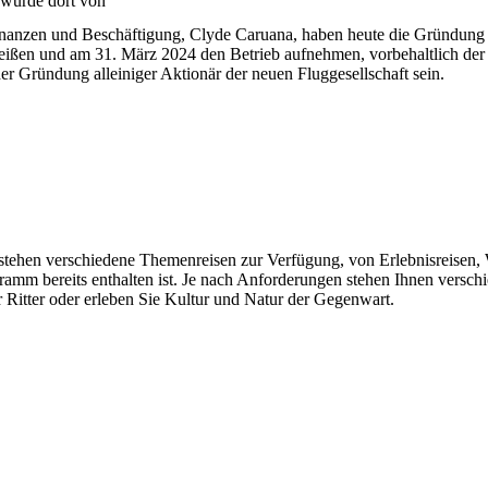
 wurde dort von
inanzen und Beschäftigung, Clyde Caruana, haben heute die Gründung ei
eißen und am 31. März 2024 den Betrieb aufnehmen, vorbehaltlich der
er Gründung alleiniger Aktionär der neuen Fluggesellschaft sein.
n stehen verschiedene Themenreisen zur Verfügung, von Erlebnisreisen, 
gramm bereits enthalten ist. Je nach Anforderungen stehen Ihnen vers
 Ritter oder erleben Sie Kultur und Natur der Gegenwart.