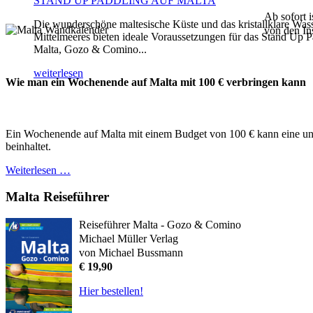
STAND UP PADDLING AUF MALTA
Ab sofort 
Die wunderschöne maltesische Küste und das kristallklare Was
von den In
Mittelmeeres bieten ideale Voraussetzungen für das Stand Up P
Malta, Gozo & Comino...
weiterlesen
Wie man ein Wochenende auf Malta mit 100 € verbringen kann
Ein Wochenende auf Malta mit einem Budget von 100 € kann eine unte
beinhaltet.
Weiterlesen …
Malta Reiseführer
Reiseführer Malta - Gozo & Comino
Michael Müller Verlag
von Michael Bussmann
€ 19,90
Hier bestellen!