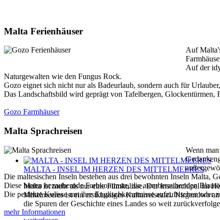
Malta Ferienhäuser
Auf Malta'
Farmhäuser
Auf der id
Naturgewalten wie den Fungus Rock.
Gozo eignet sich nicht nur als Badeurlaub, sondern auch für Urlaube
Das Landschaftsbild wird geprägt von Tafelbergen, Glockentürmen, Fe
Gozo Farmhäuser
Malta Sprachreisen
Wenn man a
Gedankenga
außergewö
MALTA - INSEL IM HERZEN DES MITTELMEERES
Die maltesischen Inseln bestehen aus drei bewohnten Inseln Malta,
Diese bieten bezaubernde Farbkontraste, die atemberaubenden Blautö
Malta ist mehr als nur eine Filmkulisse. Der Inselarchipel im H
Die perfekte Kulisse um ihre Englischkenntnisse aufzufrischen oder
Mittelmeeres ist ein erstklassiges Kulturreiseziel. Nirgendwo 
die Spuren der Geschichte eines Landes so weit zurückverfolg
mehr Informationen