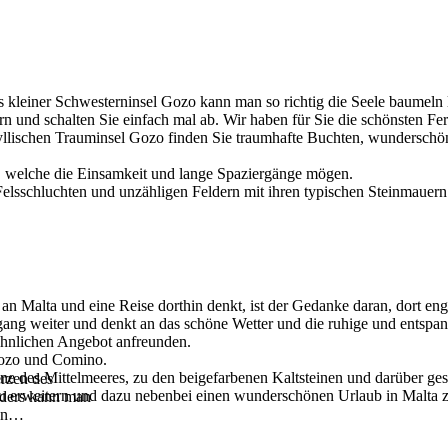
s kleiner Schwesterninsel Gozo kann man so richtig die Seele baumeln 
n und schalten Sie einfach mal ab. Wir haben für Sie die schönsten Fe
yllischen Trauminsel Gozo finden Sie traumhafte Buchten, wunderschön
r, welche die Einsamkeit und lange Spaziergänge mögen.
lsschluchten und unzähligen Feldern mit ihren typischen Steinmauern.
n Malta und eine Reise dorthin denkt, ist der Gedanke daran, dort eng
ng weiter und denkt an das schöne Wetter und die ruhige und entspa
hnlichen Angebot anfreunden.
 Gozo und Comino.
ne des Mittelmeeres, zu den beigefarbenen Kaltsteinen und darüber ge
erzen des
 zu erweitern und dazu nebenbei einen wunderschönen Urlaub in Malta z
anders kann man
en
…