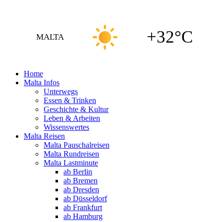
+32°C
MALTA
Home
Malta Infos
Unterwegs
Essen & Trinken
Geschichte & Kultur
Leben & Arbeiten
Wissenswertes
Malta Reisen
Malta Pauschalreisen
Malta Rundreisen
Malta Lastminute
ab Berlin
ab Bremen
ab Dresden
ab Düsseldorf
ab Frankfurt
ab Hamburg