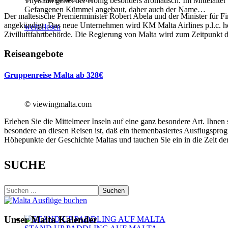
Thymian geriet der Honig besonders aromatisch. Im Mittelalter
Gefangenen Kümmel angebaut, daher auch der Name
…
Der maltesische Premierminister Robert Abela und der Minister für F
angekündigt. Das neue Unternehmen wird KM Malta Airlines p.l.c. h
weiterlesen
Zivilluftfahrtbehörde. Die Regierung von Malta wird zum Zeitpunkt d
Reiseangebote
Gruppenreise Malta ab 328€
© viewingmalta.com
Erleben Sie die Mittelmeer Inseln auf eine ganz besondere Art. Ihne
besondere an diesen Reisen ist, daß ein themenbasiertes Ausflugspro
Höhepunkte der Geschichte Maltas und tauchen Sie ein in die Zeit der
SUCHE
Suchen
Unser Malta Kalender