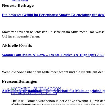
weiterlesen
Neueste Beiträge
Ein besseres Gefühl im Ferienhaus: Smarte Beleuchtung für den
Malta zählt zu den beliebtesten Reisezielen im Mittelmeer. Das Wasser 
Ort für entspannte Ferien.
Aktuelle Events
Sommer auf Malta & Gozo – Events, Festivals & Highlights 2025
Wenn die Sonne über dem Mittelmeer brennt und die Nächte auf den m
Pressemitteilungen
AirMalta: Neue nationale Fluggesellschaft für Malta angekündig
COMINO - BLUE LAGOON
Die Insel Comino wird schon in der Antike erwähnt. Durch de
© viewingmalta.com