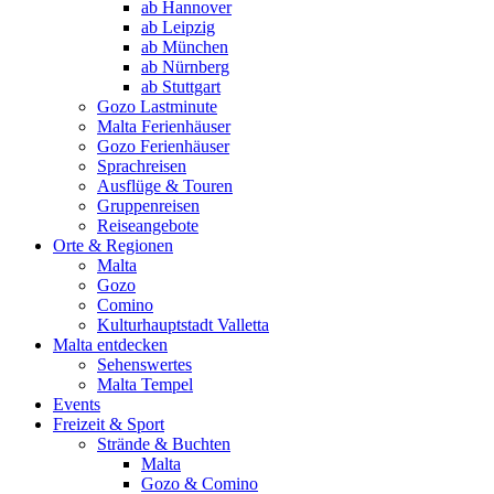
ab Hannover
ab Leipzig
ab München
ab Nürnberg
ab Stuttgart
Gozo Lastminute
Malta Ferienhäuser
Gozo Ferienhäuser
Sprachreisen
Ausflüge & Touren
Gruppenreisen
Reiseangebote
Orte & Regionen
Malta
Gozo
Comino
Kulturhauptstadt Valletta
Malta entdecken
Sehenswertes
Malta Tempel
Events
Freizeit & Sport
Strände & Buchten
Malta
Gozo & Comino