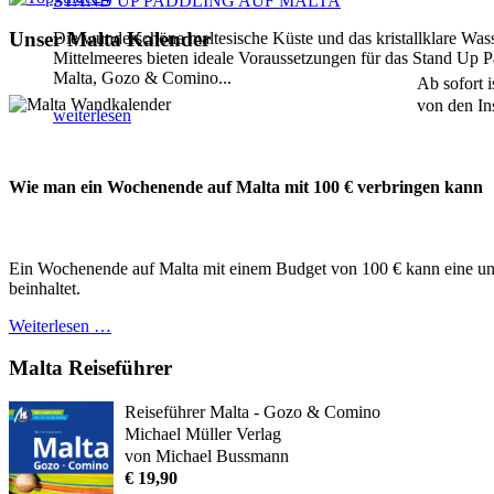
STAND UP PADDLING AUF MALTA
Unser Malta Kalender
Die wunderschöne maltesische Küste und das kristallklare Was
Mittelmeeres bieten ideale Voraussetzungen für das Stand Up P
Malta, Gozo & Comino...
Ab sofort 
von den In
weiterlesen
Wie man ein Wochenende auf Malta mit 100 € verbringen kann
Ein Wochenende auf Malta mit einem Budget von 100 € kann eine unte
beinhaltet.
Weiterlesen …
Malta Reiseführer
Reiseführer Malta - Gozo & Comino
Michael Müller Verlag
von Michael Bussmann
€ 19,90