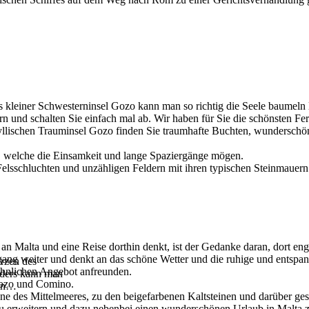
s kleiner Schwesterninsel Gozo kann man so richtig die Seele baumeln 
n und schalten Sie einfach mal ab. Wir haben für Sie die schönsten Fe
yllischen Trauminsel Gozo finden Sie traumhafte Buchten, wunderschön
r, welche die Einsamkeit und lange Spaziergänge mögen.
lsschluchten und unzähligen Feldern mit ihren typischen Steinmauern.
n Malta und eine Reise dorthin denkt, ist der Gedanke daran, dort eng
ng weiter und denkt an das schöne Wetter und die ruhige und entspa
erzen des
hnlichen Angebot anfreunden.
anders kann man
 Gozo und Comino.
en
…
ne des Mittelmeeres, zu den beigefarbenen Kaltsteinen und darüber ge
 zu erweitern und dazu nebenbei einen wunderschönen Urlaub in Malta z