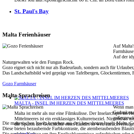
St. Paul's Bay
Malta Ferienhäuser
Auf Malta'
Farmhäuser
Auf der id
Naturgewalten wie den Fungus Rock.
Gozo eignet sich nicht nur als Badeurlaub, sondern auch für Urlaube
Das Landschaftsbild wird geprägt von Tafelbergen, Glockentürmen, Fe
Gozo Farmhäuser
Malta Sprachreisen
MALTA - INSEL IM HERZEN DES MITTELMEERES
Wenn man a
Gedankenga
Malta ist mehr als nur eine Filmkulisse. Der Inselarchipel im H
außergewö
Mittelmeeres ist ein erstklassiges Kulturreiseziel. Nirgendwo 
Die maltesischen Inseln bestehen aus drei bewohnten Inseln Malta,
die Spuren der Geschichte eines Landes so weit zurückverfolg
Diese bieten bezaubernde Farbkontraste, die atemberaubenden Blautö
Die perfekte Kulisse um ihre Englischkenntnisse aufzufrischen oder