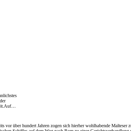
nlichstes
 der
it.Auf
…
reits vor über hundert Jahren zogen sich hierher wohlhabende Maltese
römischen Schiffes auf dem Weg nach Rom zu einer Gerichtsverhandlung 