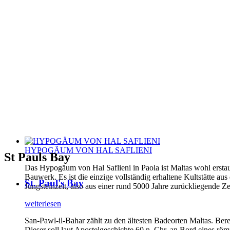
HYPOGÄUM VON HAL SAFLIENI
St Pauls Bay
Das Hypogäum von Hal Saflieni in Paola ist Maltas wohl erstau
Bauwerk. Es ist die einzige vollständig erhaltene Kultstätte aus
St. Paul's Bay
Jungsteinzeit, also aus einer rund 5000 Jahre zurückliegende Ze
weiterlesen
San-Pawl-il-Bahar zählt zu den ältesten Badeorten Maltas. Be
Dieser soll laut Apostelgeschichte 60 n. Chr. an Bord eines 