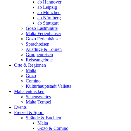
ab Hannover
ab Leipzig
ab München
ab Nürnberg
ab Stuttgart
Gozo Lastminute
Malta Ferienhäuser
Gozo Ferienhäuser
Sprachreisen
Ausflüge & Touren
Gruppenreisen
Reiseangebote
Orte & Regionen
Malta
Gozo
Comino
Kulturhauptstadt Valletta
Malta entdecken
Sehenswertes
Malta Tempel
Events
Freizeit & Sport
Strände & Buchten
Malta
Gozo & Comino