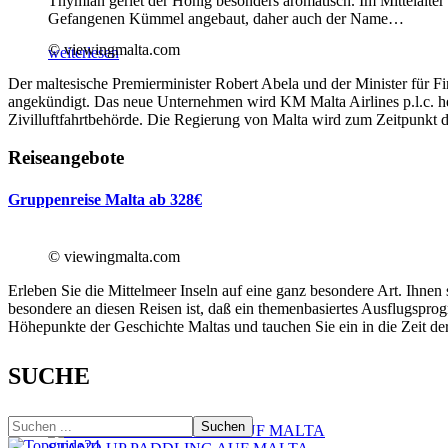
Thymian geriet der Honig besonders aromatisch. Im Mittelalter
Gefangenen Kümmel angebaut, daher auch der Name
…
© viewingmalta.com
weiterlesen
Der maltesische Premierminister Robert Abela und der Minister für F
angekündigt. Das neue Unternehmen wird KM Malta Airlines p.l.c. h
Zivilluftfahrtbehörde. Die Regierung von Malta wird zum Zeitpunkt d
Reiseangebote
Gruppenreise Malta ab 328€
© viewingmalta.com
Erleben Sie die Mittelmeer Inseln auf eine ganz besondere Art. Ihne
besondere an diesen Reisen ist, daß ein themenbasiertes Ausflugspro
Höhepunkte der Geschichte Maltas und tauchen Sie ein in die Zeit der
SUCHE
Suchen