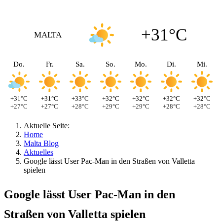
+31°C
MALTA
Do.
Fr.
Sa.
So.
Mo.
Di.
Mi.
+31°C
+31°C
+33°C
+32°C
+32°C
+32°C
+32°C
+27°C
+27°C
+28°C
+29°C
+29°C
+28°C
+28°C
Aktuelle Seite:
Home
Malta Blog
Aktuelles
Google lässt User Pac-Man in den Straßen von Valletta
spielen
Google lässt User Pac-Man in den
Straßen von Valletta spielen