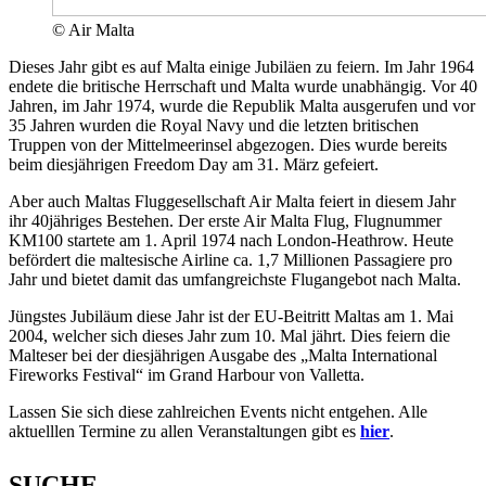
© Air Malta
Dieses Jahr gibt es auf Malta einige Jubiläen zu feiern. Im Jahr 1964
endete die britische Herrschaft und Malta wurde unabhängig. Vor 40
Jahren, im Jahr 1974, wurde die Republik Malta ausgerufen und vor
35 Jahren wurden die Royal Navy und die letzten britischen
Truppen von der Mittelmeerinsel abgezogen. Dies wurde bereits
beim diesjährigen Freedom Day am 31. März gefeiert.
Aber auch Maltas Fluggesellschaft Air Malta feiert in diesem Jahr
ihr 40jähriges Bestehen. Der erste Air Malta Flug, Flugnummer
KM100 startete am 1. April 1974 nach London-Heathrow. Heute
befördert die maltesische Airline ca. 1,7 Millionen Passagiere pro
Jahr und bietet damit das umfangreichste Flugangebot nach Malta.
Jüngstes Jubiläum diese Jahr ist der EU-Beitritt Maltas am 1. Mai
2004, welcher sich dieses Jahr zum 10. Mal jährt. Dies feiern die
Malteser bei der diesjährigen Ausgabe des „Malta International
Fireworks Festival“ im Grand Harbour von Valletta.
Lassen Sie sich diese zahlreichen Events nicht entgehen. Alle
aktuelllen Termine zu allen Veranstaltungen gibt es
hier
.
SUCHE