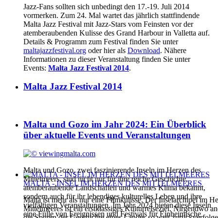
Jazz-Fans sollten sich unbedingt den 17.-19. Juli 2014
vormerken. Zum 24. Mal wartet das jährlich stattfindende
Malta Jazz Festival mit Jazz-Stars vom Feinsten vor der
atemberaubenden Kulisse des Grand Harbour in Valletta auf.
Details & Programm zum Festival finden Sie unter
maltajazzfestival.org
oder hier als
Download
. Nähere
Informationen zu dieser Veranstaltung finden Sie unter
Events:
Malta Jazz Festival 2014
.
Malta Jazz Festival 2014
Malta und Gozo im Jahr 2024: Ein Überblick
über aktuelle Events und Veranstaltungen
Malta und Gozo, zwei faszinierende Inseln im Herzen des
Mittelmeers, sind nicht nur für ihre reiche Geschichte,
MALTA - INSEL IM HERZEN DES MITTELMEERES
atemberaubende Landschaften und warmes Klima bekannt,
sondern auch für ihr lebendiges kulturelles Leben und ihre
Malta ist mehr als nur eine Filmkulisse. Der Inselarchipel im H
vielfältigen Veranstaltungen. Im Jahr 2024 bieten diese Inseln
Mittelmeeres ist ein erstklassiges Kulturreiseziel. Nirgendwo 
eine Fülle von Ereignissen und Festivals für Einheimische
die Spuren der Geschichte eines Landes so weit zurückverfolg