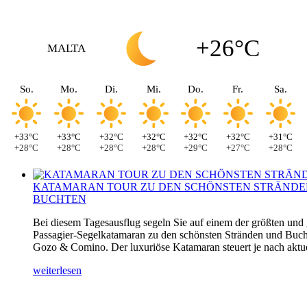
+26°C
MALTA
So.
Mo.
Di.
Mi.
Do.
Fr.
Sa.
+33°C
+33°C
+32°C
+32°C
+32°C
+32°C
+31°C
+28°C
+28°C
+28°C
+28°C
+29°C
+27°C
+28°C
KATAMARAN TOUR ZU DEN SCHÖNSTEN STRÄNDE
BUCHTEN
Bei diesem Tagesausflug segeln Sie auf einem der größten und
Passagier-Segelkatamaran zu den schönsten Stränden und Buch
Gozo & Comino. Der luxuriöse Katamaran steuert je nach aktuel
weiterlesen