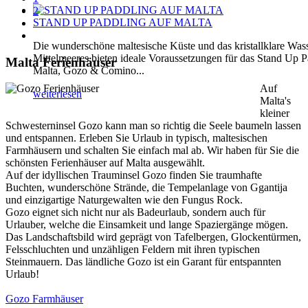
2
STAND UP PADDLING AUF MALTA
Die wunderschöne maltesische Küste und das kristallklare Was
Mittelmeeres bieten ideale Voraussetzungen für das Stand Up P
Malta Ferienhäuser
Malta, Gozo & Comino...
Auf
weiterlesen
Malta's
kleiner
Schwesterninsel Gozo kann man so richtig die Seele baumeln lassen
und entspannen. Erleben Sie Urlaub in typisch, maltesischen
Farmhäusern und schalten Sie einfach mal ab. Wir haben für Sie die
schönsten Ferienhäuser auf Malta ausgewählt.
Auf der idyllischen Trauminsel Gozo finden Sie traumhafte
Buchten, wunderschöne Strände, die Tempelanlage von Ggantija
und einzigartige Naturgewalten wie den Fungus Rock.
Gozo eignet sich nicht nur als Badeurlaub, sondern auch für
Urlauber, welche die Einsamkeit und lange Spaziergänge mögen.
Das Landschaftsbild wird geprägt von Tafelbergen, Glockentürmen,
Felsschluchten und unzähligen Feldern mit ihren typischen
Steinmauern. Das ländliche Gozo ist ein Garant für entspannten
Urlaub!
Gozo Farmhäuser