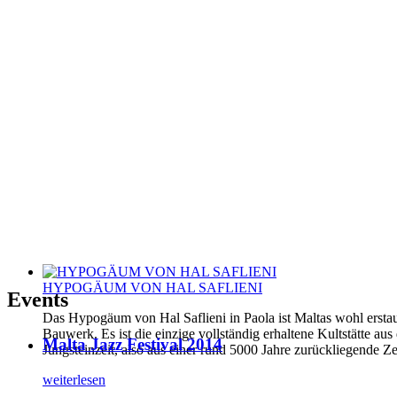
HYPOGÄUM VON HAL SAFLIENI
Events
Das Hypogäum von Hal Saflieni in Paola ist Maltas wohl erstau
Bauwerk. Es ist die einzige vollständig erhaltene Kultstätte aus
Malta Jazz Festival 2014
Jungsteinzeit, also aus einer rund 5000 Jahre zurückliegende Ze
weiterlesen