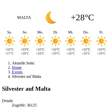
+28°C
MALTA
Sa.
So.
Mo.
Di.
Mi.
Do.
Fr.
+32°C
+33°C
+32°C
+32°C
+32°C
+32°C
+32°C
+27°C
+28°C
+28°C
+29°C
+28°C
+29°C
+29°C
Aktuelle Seite:
Home
Events
Silvester auf Malta
Silvester auf Malta
Details
Zugriffe: 36125