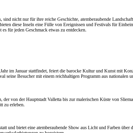
, sind nicht nur für ihre reiche Geschichte, atemberaubende Landscha
 bieten diese Inseln eine Fülle von Ereignissen und Festivals für Einhe
ibt es für jeden Geschmack etwas zu entdecken.
 Jahr im Januar stattfindet, feiert die barocke Kultur und Kunst mit Ko
ival seine Besucher mit einem reichhaltigen Programm aus nationalen un
der von der Hauptstadt Valletta bis zur malerischen Küste von Sliema 
tt zu erleben.
l statt und bietet eine atemberaubende Show aus Licht und Farben übe
erwerksdarbietungen zu begeistern.