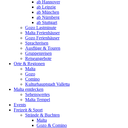
ab Hannover
ab Leipzig
ab München
ab Nürnberg
ab Stuttgart
Gozo Lastminute
Malta Ferienhäuser
Gozo Ferienhäuser
Sprachreisen
Ausflüge & Touren
Gruppenreisen
Reiseangebote
Orte & Regionen
Malta
Gozo
Comino
Kulturhauptstadt Valletta
Malta entdecken
Sehenswertes
Malta Tempel
Events
Freizeit & Sport
Strände & Buchten
Malta
Gozo & Comino