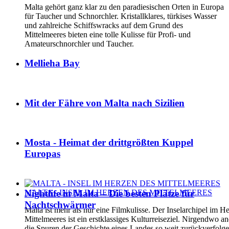
Malta gehört ganz klar zu den paradiesischen Orten in Europa
für Taucher und Schnorchler. Kristallklares, türkises Wasser
und zahlreiche Schiffswracks auf dem Grund des
Mittelmeeres bieten eine tolle Kulisse für Profi- und
Amateurschnorchler und Taucher.
Mellieha Bay
Mit der Fähre von Malta nach Sizilien
Mosta - Heimat der drittgrößten Kuppel
Europas
Nightlife in Malta – Die besten Plätze für
MALTA - INSEL IM HERZEN DES MITTELMEERES
Nachtschwärmer
Malta ist mehr als nur eine Filmkulisse. Der Inselarchipel im H
Mittelmeeres ist ein erstklassiges Kulturreiseziel. Nirgendwo 
die Spuren der Geschichte eines Landes so weit zurückverfolg