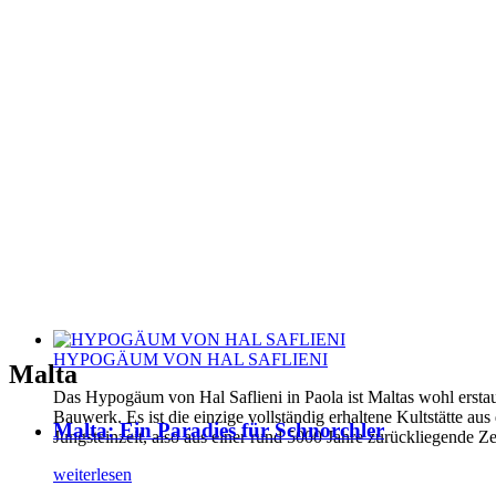
HYPOGÄUM VON HAL SAFLIENI
Malta
Das Hypogäum von Hal Saflieni in Paola ist Maltas wohl erstau
Bauwerk. Es ist die einzige vollständig erhaltene Kultstätte aus
Malta: Ein Paradies für Schnorchler
Jungsteinzeit, also aus einer rund 5000 Jahre zurückliegende Ze
weiterlesen