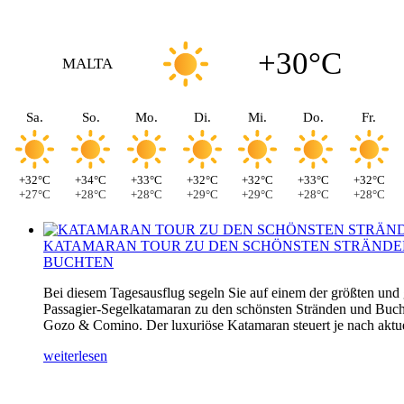
+30°C
MALTA
Sa.
So.
Mo.
Di.
Mi.
Do.
Fr.
+32°C
+34°C
+33°C
+32°C
+32°C
+33°C
+32°C
+27°C
+28°C
+28°C
+29°C
+29°C
+28°C
+28°C
KATAMARAN TOUR ZU DEN SCHÖNSTEN STRÄNDE
BUCHTEN
Bei diesem Tagesausflug segeln Sie auf einem der größten und
Passagier-Segelkatamaran zu den schönsten Stränden und Buch
Gozo & Comino. Der luxuriöse Katamaran steuert je nach aktuel
weiterlesen