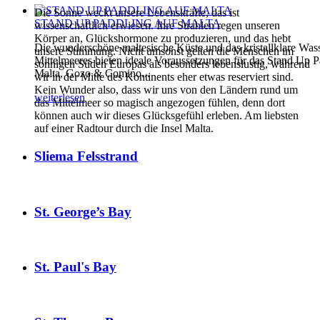
Die Sonne weckt unsere Lebenskräfte, das ist
STAND UP PADDLING AUF MALTA
wissenschaftlich erwiesen. Ihre Strahlen regen unseren
Körper an, Glückshormone zu produzieren, und das hebt
Die wunderschöne maltesische Küste und das kristallklare Was
unsere Stimmung. Nicht umsonst gelten die Menschen im
Mittelmeeres bieten ideale Voraussetzungen für das Stand Up P
sonnigen Süden Europas als besonders lebenslustig, während
Malta, Gozo & Comino...
wir in der Mitte des Kontinents eher etwas reserviert sind.
Kein Wunder also, dass wir uns von den Ländern rund um
weiterlesen
das Mittelmeer so magisch angezogen fühlen, denn dort
können auch wir dieses Glücksgefühl erleben. Am liebsten
auf einer Radtour durch die Insel Malta.
Sliema Felsstrand
St. George’s Bay
St. Paul's Bay