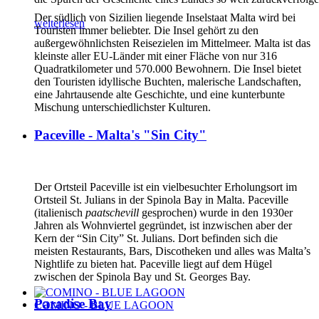
Der südlich von Sizilien liegende Inselstaat Malta wird bei
weiterlesen
Touristen immer beliebter. Die Insel gehört zu den
außergewöhnlichsten Reisezielen im Mittelmeer. Malta ist das
kleinste aller EU-Länder mit einer Fläche von nur 316
Quadratkilometer und 570.000 Bewohnern. Die Insel bietet
den Touristen idyllische Buchten, malerische Landschaften,
eine Jahrtausende alte Geschichte, und eine kunterbunte
Mischung unterschiedlichster Kulturen.
Paceville - Malta's "Sin City"
Der Ortsteil Paceville ist ein vielbesuchter Erholungsort im
Ortsteil St. Julians in der Spinola Bay in Malta. Paceville
(italienisch
paatschevill
gesprochen) wurde in den 1930er
Jahren als Wohnviertel gegründet, ist inzwischen aber der
Kern der “Sin City” St. Julians. Dort befinden sich die
meisten Restaurants, Bars, Discotheken und alles was Malta’s
Nightlife zu bieten hat. Paceville liegt auf dem Hügel
zwischen der Spinola Bay und St. Georges Bay.
Paradise Bay
COMINO - BLUE LAGOON