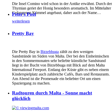
Die Insel Comino wird schon in der Antike erwähnt. Durch de
Thymian geriet der Honig besonders aromatisch. Im Mittelalter
Gefangenen Kümmel angebaut, daher auch der Name
…
Peter's Pool
weiterlesen
Pretty Bay
Die Pretty Bay in
Birzebbuga
zählt zu den wenigen
Sandstrände im Süden von Malta. Der bei den Einheimischen
in den Sommermonaten sehr beliebte künstliche Sandstrand
liegt in der Bucht von Birzebbuga mit Blick auf dem Malta
International Freeport. Entlang der Küste gibt es neben einem
Kinderspielplatz auch zahlreiche Cafés, Bars und Restaurants.
Am Abend ist die Promenade ein beliebter Ort um einen
Spaziergang zu machen.
Radtouren durch Malta - Sonne macht
glücklich