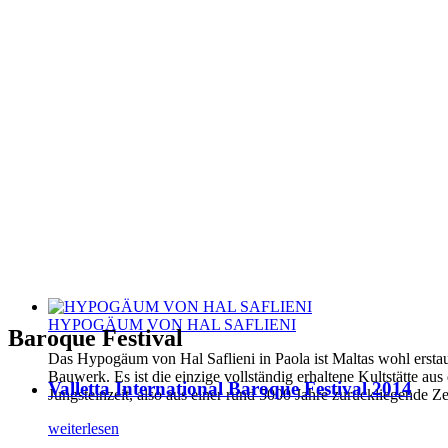
HYPOGÄUM VON HAL SAFLIENI
Baroque Festival
Das Hypogäum von Hal Saflieni in Paola ist Maltas wohl erstau
Bauwerk. Es ist die einzige vollständig erhaltene Kultstätte aus
Valletta International Baroque Festival 2014
Jungsteinzeit, also aus einer rund 5000 Jahre zurückliegende Ze
weiterlesen