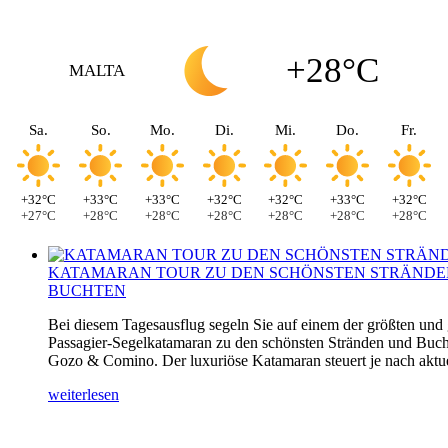
+28°C
MALTA
Sa.
So.
Mo.
Di.
Mi.
Do.
Fr.
+32°C
+33°C
+33°C
+32°C
+32°C
+33°C
+32°C
+27°C
+28°C
+28°C
+28°C
+28°C
+28°C
+28°C
KATAMARAN TOUR ZU DEN SCHÖNSTEN STRÄNDE
BUCHTEN
Bei diesem Tagesausflug segeln Sie auf einem der größten und
Passagier-Segelkatamaran zu den schönsten Stränden und Buch
Gozo & Comino. Der luxuriöse Katamaran steuert je nach aktuel
weiterlesen