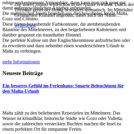
ruhige und entspannte Atmosphäre, dann kann man sich ganz gut
Die Insel Comino wird schon in der Antike erwähnt. Durch de
damit außergewöhnlichen Angebot anfreunden.
Thymian geriet der Honig besonders aromatisch. Im Mittelalter
Die maltesischen Inseln bestehen aus drei bewohnten Inseln Malta,
Gefangenen Kümmel angebaut, daher auch der Name
…
Gozo und Comino.
Diese bieten bezaubernde Farbkontraste, die atemberaubenden
weiterlesen
Blautöne des Mittelmeeres, zu den beigefarbenen Kaltsteinen und
darüber gespannt ein traumhafter Himmel.
Die perfekte Kulisse um ihre Englischkenntnisse aufzufrischen oder
zu erweitern und dazu nebenbei einen wunderschönen Urlaub in
Malta zu verbringen.
mehr Informationen
Neueste Beiträge
Ein besseres Gefühl im Ferienhaus: Smarte Beleuchtung für
den Malta-Urlaub
Malta zählt zu den beliebtesten Reisezielen im Mittelmeer. Das
Wasser ist kristallklar, historische Städte wie Gozo oder Valletta,
sowie die zahlreichen versteckten Buchten machen die Insel zu
einem perfekten Ort für entspannte Ferien.