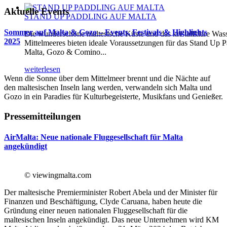
Aktuelle Events
STAND UP PADDLING AUF MALTA
Sommer auf Malta & Gozo – Events, Festivals & Highlights
Die wunderschöne maltesische Küste und das kristallklare Was
2025
Mittelmeeres bieten ideale Voraussetzungen für das Stand Up P
Malta, Gozo & Comino...
weiterlesen
Wenn die Sonne über dem Mittelmeer brennt und die Nächte auf
den maltesischen Inseln lang werden, verwandeln sich Malta und
Gozo in ein Paradies für Kulturbegeisterte, Musikfans und Genießer.
Pressemitteilungen
AirMalta: Neue nationale Fluggesellschaft für Malta
angekündigt
© viewingmalta.com
Der maltesische Premierminister Robert Abela und der Minister für
Finanzen und Beschäftigung, Clyde Caruana, haben heute die
Gründung einer neuen nationalen Fluggesellschaft für die
maltesischen Inseln angekündigt. Das neue Unternehmen wird KM