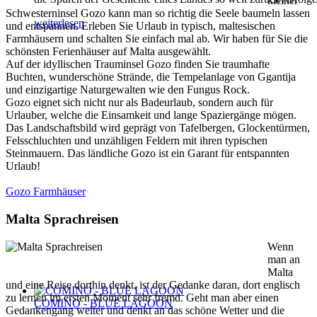
kleiner
Schwesterninsel Gozo kann man so richtig die Seele baumeln lassen
weiterlesen
und entspannen. Erleben Sie Urlaub in typisch, maltesischen
Farmhäusern und schalten Sie einfach mal ab. Wir haben für Sie die
schönsten Ferienhäuser auf Malta ausgewählt.
Auf der idyllischen Trauminsel Gozo finden Sie traumhafte
Buchten, wunderschöne Strände, die Tempelanlage von Ggantija
und einzigartige Naturgewalten wie den Fungus Rock.
Gozo eignet sich nicht nur als Badeurlaub, sondern auch für
Urlauber, welche die Einsamkeit und lange Spaziergänge mögen.
Das Landschaftsbild wird geprägt von Tafelbergen, Glockentürmen,
Felsschluchten und unzähligen Feldern mit ihren typischen
Steinmauern. Das ländliche Gozo ist ein Garant für entspannten
Urlaub!
Gozo Farmhäuser
Malta Sprachreisen
Wenn
man an
Malta
und eine Reise dorthin denkt, ist der Gedanke daran, dort englisch
zu lernen im ersten Moment sehr fremd. Geht man aber einen
COMINO - BLUE LAGOON
Gedankengang weiter und denkt an das schöne Wetter und die