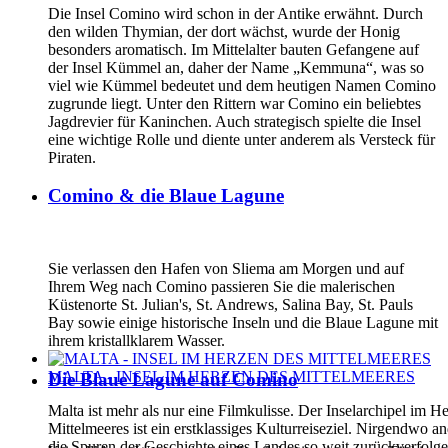
Die Insel Comino wird schon in der Antike erwähnt. Durch
den wilden Thymian, der dort wächst, wurde der Honig
besonders aromatisch. Im Mittelalter bauten Gefangene auf
der Insel Kümmel an, daher der Name „Kemmuna“, was so
viel wie Kümmel bedeutet und dem heutigen Namen Comino
zugrunde liegt. Unter den Rittern war Comino ein beliebtes
Jagdrevier für Kaninchen. Auch strategisch spielte die Insel
eine wichtige Rolle und diente unter anderem als Versteck für
Piraten.
Comino & die Blaue Lagune
Sie verlassen den Hafen von Sliema am Morgen und auf
Ihrem Weg nach Comino passieren Sie die malerischen
Küstenorte St. Julian's, St. Andrews, Salina Bay, St. Pauls
Bay sowie einige historische Inseln und die Blaue Lagune mit
ihrem kristallklarem Wasser.
MALTA - INSEL IM HERZEN DES MITTELMEERES
Die Blaue Lagune auf Comino
Malta ist mehr als nur eine Filmkulisse. Der Inselarchipel im H
Mittelmeeres ist ein erstklassiges Kulturreiseziel. Nirgendwo 
die Spuren der Geschichte eines Landes so weit zurückverfolg