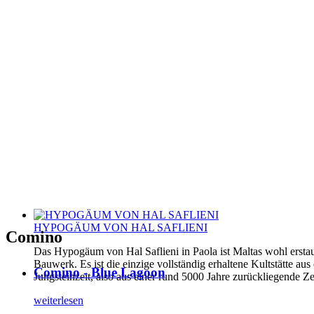
HYPOGÄUM VON HAL SAFLIENI
Comino
Das Hypogäum von Hal Saflieni in Paola ist Maltas wohl erstau
Bauwerk. Es ist die einzige vollständig erhaltene Kultstätte aus
Comino - Blue Lagoon
Jungsteinzeit, also aus einer rund 5000 Jahre zurückliegende Ze
weiterlesen