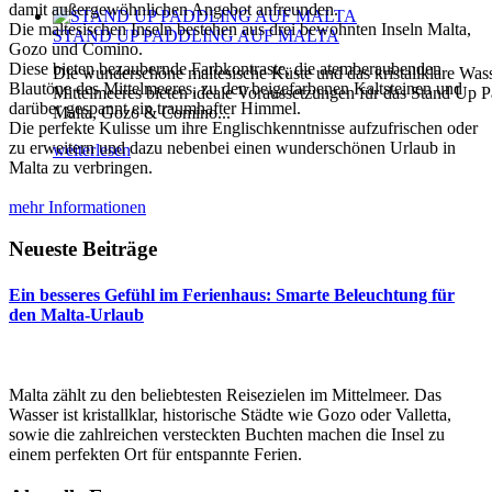
damit außergewöhnlichen Angebot anfreunden.
Die maltesischen Inseln bestehen aus drei bewohnten Inseln Malta,
STAND UP PADDLING AUF MALTA
Gozo und Comino.
Diese bieten bezaubernde Farbkontraste, die atemberaubenden
Die wunderschöne maltesische Küste und das kristallklare Was
Blautöne des Mittelmeeres, zu den beigefarbenen Kaltsteinen und
Mittelmeeres bieten ideale Voraussetzungen für das Stand Up P
darüber gespannt ein traumhafter Himmel.
Malta, Gozo & Comino...
Die perfekte Kulisse um ihre Englischkenntnisse aufzufrischen oder
zu erweitern und dazu nebenbei einen wunderschönen Urlaub in
weiterlesen
Malta zu verbringen.
mehr Informationen
Neueste Beiträge
Ein besseres Gefühl im Ferienhaus: Smarte Beleuchtung für
den Malta-Urlaub
Malta zählt zu den beliebtesten Reisezielen im Mittelmeer. Das
Wasser ist kristallklar, historische Städte wie Gozo oder Valletta,
sowie die zahlreichen versteckten Buchten machen die Insel zu
einem perfekten Ort für entspannte Ferien.