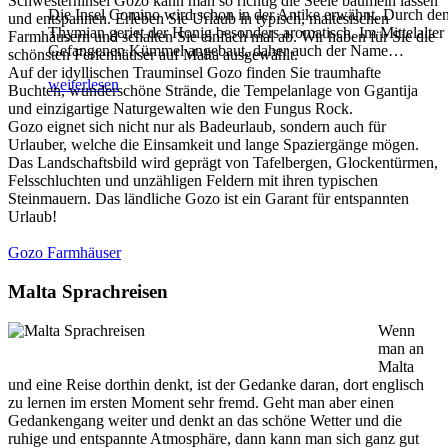
Schwesterninsel Gozo kann man so richtig die Seele baumeln lassen
Die Insel Comino wird schon in der Antike erwähnt. Durch de
und entspannen. Erleben Sie Urlaub in typisch, maltesischen
Thymian geriet der Honig besonders aromatisch. Im Mittelalter
Farmhäusern und schalten Sie einfach mal ab. Wir haben für Sie die
Gefangenen Kümmel angebaut, daher auch der Name
…
schönsten Ferienhäuser auf Malta ausgewählt.
Auf der idyllischen Trauminsel Gozo finden Sie traumhafte
weiterlesen
Buchten, wunderschöne Strände, die Tempelanlage von Ggantija
und einzigartige Naturgewalten wie den Fungus Rock.
Gozo eignet sich nicht nur als Badeurlaub, sondern auch für
Urlauber, welche die Einsamkeit und lange Spaziergänge mögen.
Das Landschaftsbild wird geprägt von Tafelbergen, Glockentürmen,
Felsschluchten und unzähligen Feldern mit ihren typischen
Steinmauern. Das ländliche Gozo ist ein Garant für entspannten
Urlaub!
Gozo Farmhäuser
Malta Sprachreisen
Wenn
man an
Malta
und eine Reise dorthin denkt, ist der Gedanke daran, dort englisch
zu lernen im ersten Moment sehr fremd. Geht man aber einen
Gedankengang weiter und denkt an das schöne Wetter und die
ruhige und entspannte Atmosphäre, dann kann man sich ganz gut