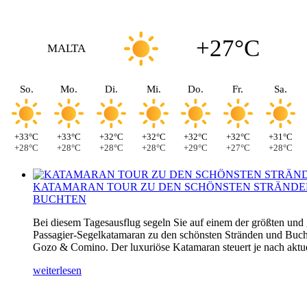
+27°C
MALTA
So.
Mo.
Di.
Mi.
Do.
Fr.
Sa.
+33°C
+33°C
+32°C
+32°C
+32°C
+32°C
+31°C
+28°C
+28°C
+28°C
+28°C
+29°C
+27°C
+28°C
KATAMARAN TOUR ZU DEN SCHÖNSTEN STRÄNDE
BUCHTEN
Bei diesem Tagesausflug segeln Sie auf einem der größten und
Passagier-Segelkatamaran zu den schönsten Stränden und Buch
Gozo & Comino. Der luxuriöse Katamaran steuert je nach aktuel
weiterlesen