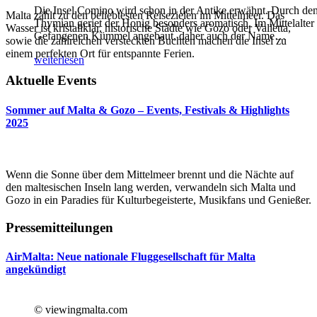
Die Insel Comino wird schon in der Antike erwähnt. Durch de
Malta zählt zu den beliebtesten Reisezielen im Mittelmeer. Das
Thymian geriet der Honig besonders aromatisch. Im Mittelalter
Wasser ist kristallklar, historische Städte wie Gozo oder Valletta,
Gefangenen Kümmel angebaut, daher auch der Name
…
sowie die zahlreichen versteckten Buchten machen die Insel zu
einem perfekten Ort für entspannte Ferien.
weiterlesen
Aktuelle Events
Sommer auf Malta & Gozo – Events, Festivals & Highlights
2025
Wenn die Sonne über dem Mittelmeer brennt und die Nächte auf
den maltesischen Inseln lang werden, verwandeln sich Malta und
Gozo in ein Paradies für Kulturbegeisterte, Musikfans und Genießer.
Pressemitteilungen
AirMalta: Neue nationale Fluggesellschaft für Malta
angekündigt
© viewingmalta.com