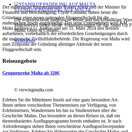
Der maltesische Premierminister Robert Abela und der Minister für
STAND UP PADDLING AUF MALTA
Finanzen und Beschäftigung, Clyde Caruana, haben heute die
Gründung einer neuen nationalen Fluggesellschaft für die
Die wunderschöne maltesische Küste und das kristallklare Was
maltesischen Inseln angekündigt. Das neue Unternehmen wird KM
Mittelmeeres bieten ideale Voraussetzungen für das Stand Up P
Malta Airlines p.l.c. heißen und am 31. März 2024 den Betrieb
Malta, Gozo & Comino...
aufnehmen, vorbehaltlich der erforderlichen Genehmigungen durch
die maltesische Zivilluftfahrtbehörde. Die Regierung von Malta wird
weiterlesen
zum Zeitpunkt der Gründung alleiniger Aktionär der neuen
Fluggesellschaft sein.
Reiseangebote
Gruppenreise Malta ab 328€
© viewingmalta.com
Erleben Sie die Mittelmeer Inseln auf eine ganz besondere Art.
Ihnen stehen verschiedene Themenreisen zur Verfügung, von
Erlebnisreisen, Wandereisen bis hin zu Studienreisen über die
Geschichte Maltas. Das besondere an diesen Reisen ist, daß ein
themenbasiertes Ausflugsprogramm bereits enthalten ist. Je nach
Anforderungen stehen Ihnen verschiedene Ausflugsschwerpunkte
zur Verfügung. Erleben Sie Höhepunkte der Geschichte Maltas und