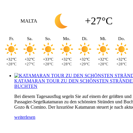
+27°C
MALTA
Fr.
Sa.
So.
Mo.
Di.
Mi.
Do.
+32°C
+32°C
+33°C
+32°C
+32°C
+32°C
+32°C
+28°C
+27°C
+28°C
+28°C
+29°C
+28°C
+28°C
KATAMARAN TOUR ZU DEN SCHÖNSTEN STRÄNDE
BUCHTEN
Bei diesem Tagesausflug segeln Sie auf einem der größten und
Passagier-Segelkatamaran zu den schönsten Stränden und Buch
Gozo & Comino. Der luxuriöse Katamaran steuert je nach aktuel
weiterlesen