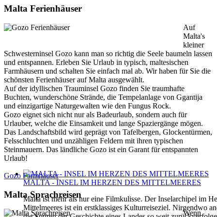
Malta Ferienhäuser
Auf
Malta's
kleiner
Schwesterninsel Gozo kann man so richtig die Seele baumeln lassen
und entspannen. Erleben Sie Urlaub in typisch, maltesischen
Farmhäusern und schalten Sie einfach mal ab. Wir haben für Sie die
schönsten Ferienhäuser auf Malta ausgewählt.
Auf der idyllischen Trauminsel Gozo finden Sie traumhafte
Buchten, wunderschöne Strände, die Tempelanlage von Ggantija
und einzigartige Naturgewalten wie den Fungus Rock.
Gozo eignet sich nicht nur als Badeurlaub, sondern auch für
Urlauber, welche die Einsamkeit und lange Spaziergänge mögen.
Das Landschaftsbild wird geprägt von Tafelbergen, Glockentürmen,
Felsschluchten und unzähligen Feldern mit ihren typischen
Steinmauern. Das ländliche Gozo ist ein Garant für entspannten
Urlaub!
Gozo Farmhäuser
MALTA - INSEL IM HERZEN DES MITTELMEERES
Malta Sprachreisen
Malta ist mehr als nur eine Filmkulisse. Der Inselarchipel im H
Mittelmeeres ist ein erstklassiges Kulturreiseziel. Nirgendwo 
Wenn
die Spuren der Geschichte eines Landes so weit zurückverfolg