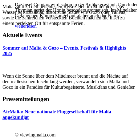
Die Insel Comino wird schon in der Antike erwähnt. Durch de
Malta zählt zu den beliebtesten Reisezielen im Mittelmeer. Das
Thymian geriet der Honig besonders aromatisch. Im Mittelalter
Wasser ist kristallklar, historische Städte wie Gozo oder Valletta,
Gefangenen Kümmel angebaut, daher auch der Name
…
sowie die zahlreichen versteckten Buchten machen die Insel zu
einem perfekten Ort für entspannte Ferien.
weiterlesen
Aktuelle Events
Sommer auf Malta & Gozo – Events, Festivals & Highlights
2025
Wenn die Sonne über dem Mittelmeer brennt und die Nächte auf
den maltesischen Inseln lang werden, verwandeln sich Malta und
Gozo in ein Paradies für Kulturbegeisterte, Musikfans und Genießer.
Pressemitteilungen
AirMalta: Neue nationale Fluggesellschaft für Malta
angekündigt
© viewingmalta.com