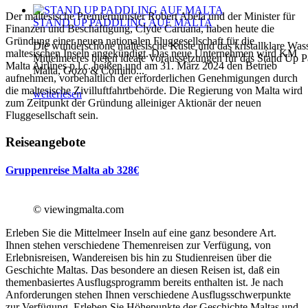
Der maltesische Premierminister Robert Abela und der Minister für
STAND UP PADDLING AUF MALTA
Finanzen und Beschäftigung, Clyde Caruana, haben heute die
Gründung einer neuen nationalen Fluggesellschaft für die
Die wunderschöne maltesische Küste und das kristallklare Was
maltesischen Inseln angekündigt. Das neue Unternehmen wird KM
Mittelmeeres bieten ideale Voraussetzungen für das Stand Up P
Malta Airlines p.l.c. heißen und am 31. März 2024 den Betrieb
Malta, Gozo & Comino...
aufnehmen, vorbehaltlich der erforderlichen Genehmigungen durch
die maltesische Zivilluftfahrtbehörde. Die Regierung von Malta wird
weiterlesen
zum Zeitpunkt der Gründung alleiniger Aktionär der neuen
Fluggesellschaft sein.
Reiseangebote
Gruppenreise Malta ab 328€
© viewingmalta.com
Erleben Sie die Mittelmeer Inseln auf eine ganz besondere Art.
Ihnen stehen verschiedene Themenreisen zur Verfügung, von
Erlebnisreisen, Wandereisen bis hin zu Studienreisen über die
Geschichte Maltas. Das besondere an diesen Reisen ist, daß ein
themenbasiertes Ausflugsprogramm bereits enthalten ist. Je nach
Anforderungen stehen Ihnen verschiedene Ausflugsschwerpunkte
zur Verfügung. Erleben Sie Höhepunkte der Geschichte Maltas und