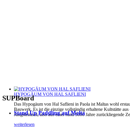
HYPOGÄUM VON HAL SAFLIENI
SUPBoard
Das Hypogäum von Hal Saflieni in Paola ist Maltas wohl erstau
Bauwerk. Es ist die einzige vollständig erhaltene Kultstätte aus
Stand Up Paddling auf Malta
Jungsteinzeit, also aus einer rund 5000 Jahre zurückliegende Ze
weiterlesen