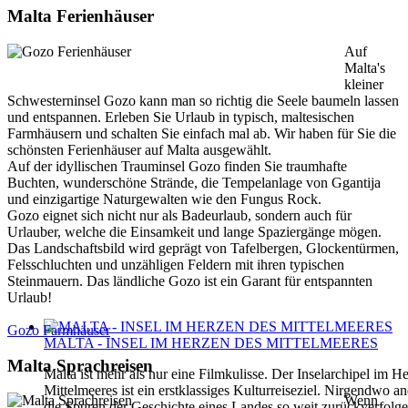
Malta Ferienhäuser
Auf
Malta's
kleiner
Schwesterninsel Gozo kann man so richtig die Seele baumeln lassen
und entspannen. Erleben Sie Urlaub in typisch, maltesischen
Farmhäusern und schalten Sie einfach mal ab. Wir haben für Sie die
schönsten Ferienhäuser auf Malta ausgewählt.
Auf der idyllischen Trauminsel Gozo finden Sie traumhafte
Buchten, wunderschöne Strände, die Tempelanlage von Ggantija
und einzigartige Naturgewalten wie den Fungus Rock.
Gozo eignet sich nicht nur als Badeurlaub, sondern auch für
Urlauber, welche die Einsamkeit und lange Spaziergänge mögen.
Das Landschaftsbild wird geprägt von Tafelbergen, Glockentürmen,
Felsschluchten und unzähligen Feldern mit ihren typischen
Steinmauern. Das ländliche Gozo ist ein Garant für entspannten
Urlaub!
Gozo Farmhäuser
MALTA - INSEL IM HERZEN DES MITTELMEERES
Malta Sprachreisen
Malta ist mehr als nur eine Filmkulisse. Der Inselarchipel im H
Mittelmeeres ist ein erstklassiges Kulturreiseziel. Nirgendwo 
Wenn
die Spuren der Geschichte eines Landes so weit zurückverfolg