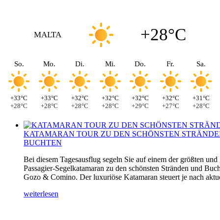
+28°C
MALTA
So.
Mo.
Di.
Mi.
Do.
Fr.
Sa.
+33°C
+33°C
+32°C
+32°C
+32°C
+32°C
+31°C
+28°C
+28°C
+28°C
+28°C
+29°C
+27°C
+28°C
KATAMARAN TOUR ZU DEN SCHÖNSTEN STRÄNDE
BUCHTEN
Bei diesem Tagesausflug segeln Sie auf einem der größten und
Passagier-Segelkatamaran zu den schönsten Stränden und Buch
Gozo & Comino. Der luxuriöse Katamaran steuert je nach aktuel
weiterlesen