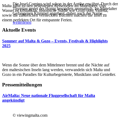
Die Insel Comino wird schon in der Antike erwähnt. Durch de
Malta zählt zu den beliebtesten Reisezielen im Mittelmeer. Das
Thymian geriet der Honig besonders aromatisch. Im Mittelalter
Wasser ist kristallklar, historische Städte wie Gozo oder Valletta,
Gefangenen Kümmel angebaut, daher auch der Name
…
sowie die zahlreichen versteckten Buchten machen die Insel zu
einem perfekten Ort für entspannte Ferien.
weiterlesen
Aktuelle Events
Sommer auf Malta & Gozo – Events, Festivals & Highlights
2025
Wenn die Sonne über dem Mittelmeer brennt und die Nächte auf
den maltesischen Inseln lang werden, verwandeln sich Malta und
Gozo in ein Paradies für Kulturbegeisterte, Musikfans und Genießer.
Pressemitteilungen
AirMalta: Neue nationale Fluggesellschaft für Malta
angekündigt
© viewingmalta.com