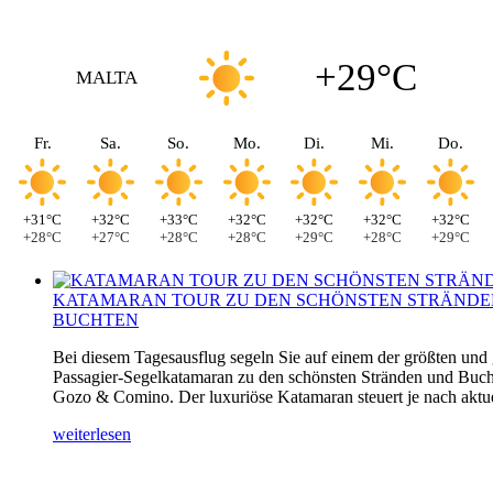
+29°C
MALTA
Fr.
Sa.
So.
Mo.
Di.
Mi.
Do.
+31°C
+32°C
+33°C
+32°C
+32°C
+32°C
+32°C
+28°C
+27°C
+28°C
+28°C
+29°C
+28°C
+29°C
KATAMARAN TOUR ZU DEN SCHÖNSTEN STRÄNDE
BUCHTEN
Bei diesem Tagesausflug segeln Sie auf einem der größten und
Passagier-Segelkatamaran zu den schönsten Stränden und Buch
Gozo & Comino. Der luxuriöse Katamaran steuert je nach aktuel
weiterlesen