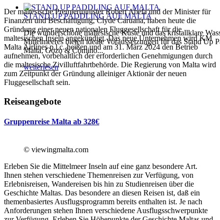
Der maltesische Premierminister Robert Abela und der Minister für
STAND UP PADDLING AUF MALTA
Finanzen und Beschäftigung, Clyde Caruana, haben heute die
Gründung einer neuen nationalen Fluggesellschaft für die
Die wunderschöne maltesische Küste und das kristallklare Was
maltesischen Inseln angekündigt. Das neue Unternehmen wird KM
Mittelmeeres bieten ideale Voraussetzungen für das Stand Up P
Malta Airlines p.l.c. heißen und am 31. März 2024 den Betrieb
Malta, Gozo & Comino...
aufnehmen, vorbehaltlich der erforderlichen Genehmigungen durch
die maltesische Zivilluftfahrtbehörde. Die Regierung von Malta wird
weiterlesen
zum Zeitpunkt der Gründung alleiniger Aktionär der neuen
Fluggesellschaft sein.
Reiseangebote
Gruppenreise Malta ab 328€
© viewingmalta.com
Erleben Sie die Mittelmeer Inseln auf eine ganz besondere Art.
Ihnen stehen verschiedene Themenreisen zur Verfügung, von
Erlebnisreisen, Wandereisen bis hin zu Studienreisen über die
Geschichte Maltas. Das besondere an diesen Reisen ist, daß ein
themenbasiertes Ausflugsprogramm bereits enthalten ist. Je nach
Anforderungen stehen Ihnen verschiedene Ausflugsschwerpunkte
zur Verfügung. Erleben Sie Höhepunkte der Geschichte Maltas und