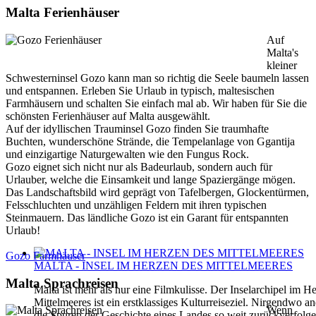
Malta Ferienhäuser
Auf
Malta's
kleiner
Schwesterninsel Gozo kann man so richtig die Seele baumeln lassen
und entspannen. Erleben Sie Urlaub in typisch, maltesischen
Farmhäusern und schalten Sie einfach mal ab. Wir haben für Sie die
schönsten Ferienhäuser auf Malta ausgewählt.
Auf der idyllischen Trauminsel Gozo finden Sie traumhafte
Buchten, wunderschöne Strände, die Tempelanlage von Ggantija
und einzigartige Naturgewalten wie den Fungus Rock.
Gozo eignet sich nicht nur als Badeurlaub, sondern auch für
Urlauber, welche die Einsamkeit und lange Spaziergänge mögen.
Das Landschaftsbild wird geprägt von Tafelbergen, Glockentürmen,
Felsschluchten und unzähligen Feldern mit ihren typischen
Steinmauern. Das ländliche Gozo ist ein Garant für entspannten
Urlaub!
Gozo Farmhäuser
MALTA - INSEL IM HERZEN DES MITTELMEERES
Malta Sprachreisen
Malta ist mehr als nur eine Filmkulisse. Der Inselarchipel im H
Mittelmeeres ist ein erstklassiges Kulturreiseziel. Nirgendwo 
Wenn
die Spuren der Geschichte eines Landes so weit zurückverfolg