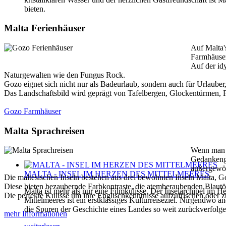
bieten.
Malta Ferienhäuser
Auf Malta'
Farmhäuser
Auf der id
Naturgewalten wie den Fungus Rock.
Gozo eignet sich nicht nur als Badeurlaub, sondern auch für Urlaube
Das Landschaftsbild wird geprägt von Tafelbergen, Glockentürmen, Fe
Gozo Farmhäuser
Malta Sprachreisen
Wenn man a
Gedankenga
außergewö
MALTA - INSEL IM HERZEN DES MITTELMEERES
Die maltesischen Inseln bestehen aus drei bewohnten Inseln Malta,
Diese bieten bezaubernde Farbkontraste, die atemberaubenden Blautö
Malta ist mehr als nur eine Filmkulisse. Der Inselarchipel im H
Die perfekte Kulisse um ihre Englischkenntnisse aufzufrischen oder
Mittelmeeres ist ein erstklassiges Kulturreiseziel. Nirgendwo 
die Spuren der Geschichte eines Landes so weit zurückverfolg
mehr Informationen