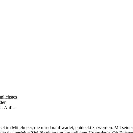
nlichstes
 der
a
it.Auf
…
nsel im Mittelmeer, die nur darauf wartet, entdeckt zu werden. Mit sei
Malta das perfekte Ziel für einen unvergesslichen Kurzurlaub. Ob Entspa