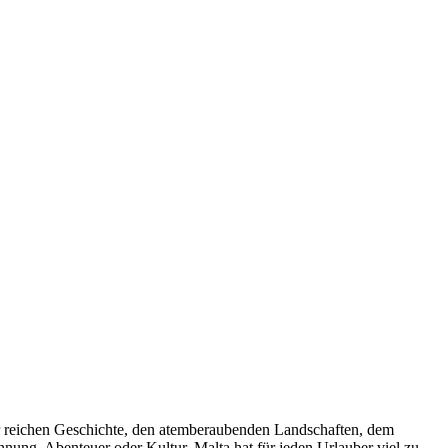
ner reichen Geschichte, den atemberaubenden Landschaften, dem
nnung, Abenteuer oder Kultur, Malta hat für jeden Urlauber viel zu