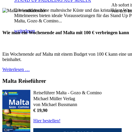
STAND UP PADDLING AUF MALTA
Ab sofort 
Die wunderschöne maltesische Küste und das kristallklare Was
von den In
Mittelmeeres bieten ideale Voraussetzungen für das Stand Up P
Malta, Gozo & Comino...
weiterlesen
Wie man ein Wochenende auf Malta mit 100 € verbringen kann
Ein Wochenende auf Malta mit einem Budget von 100 € kann eine unte
beinhaltet.
Weiterlesen …
Malta Reiseführer
Reiseführer Malta - Gozo & Comino
Michael Müller Verlag
von Michael Bussmann
€ 19,90
Hier bestellen!