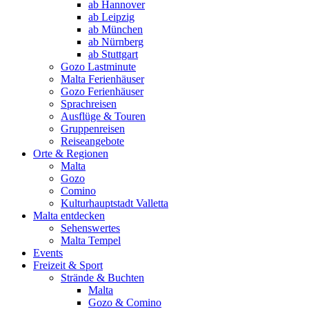
ab Hannover
ab Leipzig
ab München
ab Nürnberg
ab Stuttgart
Gozo Lastminute
Malta Ferienhäuser
Gozo Ferienhäuser
Sprachreisen
Ausflüge & Touren
Gruppenreisen
Reiseangebote
Orte & Regionen
Malta
Gozo
Comino
Kulturhauptstadt Valletta
Malta entdecken
Sehenswertes
Malta Tempel
Events
Freizeit & Sport
Strände & Buchten
Malta
Gozo & Comino