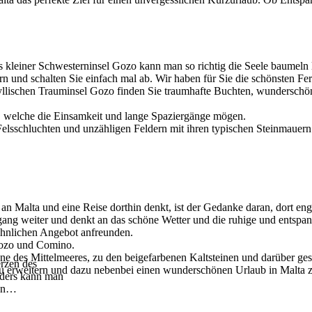
s kleiner Schwesterninsel Gozo kann man so richtig die Seele baumeln 
n und schalten Sie einfach mal ab. Wir haben für Sie die schönsten Fe
yllischen Trauminsel Gozo finden Sie traumhafte Buchten, wunderschön
r, welche die Einsamkeit und lange Spaziergänge mögen.
lsschluchten und unzähligen Feldern mit ihren typischen Steinmauern.
n Malta und eine Reise dorthin denkt, ist der Gedanke daran, dort eng
ng weiter und denkt an das schöne Wetter und die ruhige und entspa
hnlichen Angebot anfreunden.
 Gozo und Comino.
ne des Mittelmeeres, zu den beigefarbenen Kaltsteinen und darüber ge
erzen des
 zu erweitern und dazu nebenbei einen wunderschönen Urlaub in Malta z
anders kann man
en
…