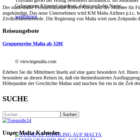
Thymian geriet der Honig besonders aromatisch. Im Mittelalter
Gefangenen Kümmel angebaut, daher auch der Name
…
Der maltesische Premierminister Robert Abela und der Minister für F
angekündigt. Das neue Unternehmen wird KM Malta Airlines p.l.c. h
weiterlesen
Zivilluftfahrtbehörde. Die Regierung von Malta wird zum Zeitpunkt d
Reiseangebote
Gruppenreise Malta ab 328€
© viewingmalta.com
Erleben Sie die Mittelmeer Inseln auf eine ganz besondere Art. Ihne
besondere an diesen Reisen ist, daß ein themenbasiertes Ausflugspro
Höhepunkte der Geschichte Maltas und tauchen Sie ein in die Zeit der
SUCHE
Suchen
Unser Malta Kalender