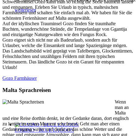
Schwesterninsel Gozo kann man so richtig die Seele baumeln lassen
und entspannen. Erleben Sie Urlaub in typisch, maltesischen
weiterlesen
Farmhäusern und schalten Sie einfach mal ab. Wir haben für Sie die
schönsten Ferienhäuser auf Malta ausgewählt.
Auf der idyllischen Trauminsel Gozo finden Sie traumhafte
Buchten, wunderschöne Strände, die Tempelanlage von Ggantija
und einzigartige Naturgewalten wie den Fungus Rock.
Gozo eignet sich nicht nur als Badeurlaub, sondern auch für
Urlauber, welche die Einsamkeit und lange Spaziergänge mögen.
Das Landschaftsbild wird geprägt von Tafelbergen, Glockentürmen,
Felsschluchten und unzähligen Feldern mit ihren typischen
Steinmauern. Das ländliche Gozo ist ein Garant für entspannten
Urlaub!
Gozo Farmhäuser
Malta Sprachreisen
Wenn
man an
Malta
und eine Reise dorthin denkt, ist der Gedanke daran, dort englisch
zu lernen im ersten Moment sehr fremd. Geht man aber einen
Gedankengang weiter und denkt an das schöne Wetter und die
COMINO - BLUE LAGOON
ruhige und entspannte Atmosphäre, dann kann man sich ganz gut