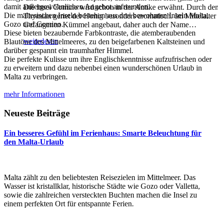
damit außergewöhnlichen Angebot anfreunden.
Die Insel Comino wird schon in der Antike erwähnt. Durch de
Die maltesischen Inseln bestehen aus drei bewohnten Inseln Malta,
Thymian geriet der Honig besonders aromatisch. Im Mittelalter
Gozo und Comino.
Gefangenen Kümmel angebaut, daher auch der Name
…
Diese bieten bezaubernde Farbkontraste, die atemberaubenden
weiterlesen
Blautöne des Mittelmeeres, zu den beigefarbenen Kaltsteinen und
darüber gespannt ein traumhafter Himmel.
Die perfekte Kulisse um ihre Englischkenntnisse aufzufrischen oder
zu erweitern und dazu nebenbei einen wunderschönen Urlaub in
Malta zu verbringen.
mehr Informationen
Neueste Beiträge
Ein besseres Gefühl im Ferienhaus: Smarte Beleuchtung für
den Malta-Urlaub
Malta zählt zu den beliebtesten Reisezielen im Mittelmeer. Das
Wasser ist kristallklar, historische Städte wie Gozo oder Valletta,
sowie die zahlreichen versteckten Buchten machen die Insel zu
einem perfekten Ort für entspannte Ferien.