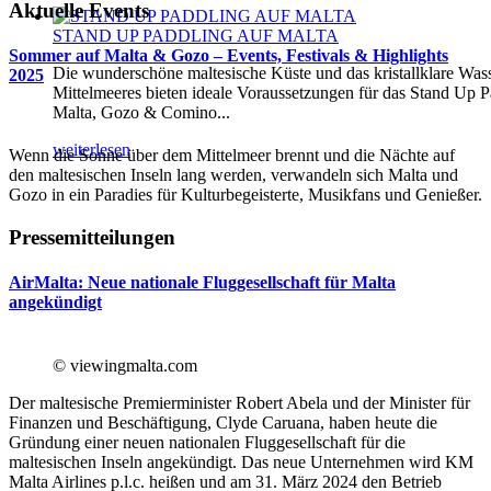
Aktuelle Events
STAND UP PADDLING AUF MALTA
Sommer auf Malta & Gozo – Events, Festivals & Highlights
Die wunderschöne maltesische Küste und das kristallklare Was
2025
Mittelmeeres bieten ideale Voraussetzungen für das Stand Up P
Malta, Gozo & Comino...
weiterlesen
Wenn die Sonne über dem Mittelmeer brennt und die Nächte auf
den maltesischen Inseln lang werden, verwandeln sich Malta und
Gozo in ein Paradies für Kulturbegeisterte, Musikfans und Genießer.
Pressemitteilungen
AirMalta: Neue nationale Fluggesellschaft für Malta
angekündigt
© viewingmalta.com
Der maltesische Premierminister Robert Abela und der Minister für
Finanzen und Beschäftigung, Clyde Caruana, haben heute die
Gründung einer neuen nationalen Fluggesellschaft für die
maltesischen Inseln angekündigt. Das neue Unternehmen wird KM
Malta Airlines p.l.c. heißen und am 31. März 2024 den Betrieb