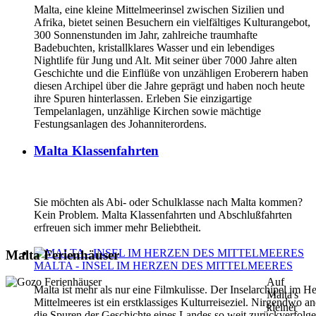
Malta, eine kleine Mittelmeerinsel zwischen Sizilien und
Afrika, bietet seinen Besuchern ein vielfältiges Kulturangebot,
300 Sonnenstunden im Jahr, zahlreiche traumhafte
Badebuchten, kristallklares Wasser und ein lebendiges
Nightlife für Jung und Alt. Mit seiner über 7000 Jahre alten
Geschichte und die Einflüße von unzähligen Eroberern haben
diesen Archipel über die Jahre geprägt und haben noch heute
ihre Spuren hinterlassen. Erleben Sie einzigartige
Tempelanlagen, unzählige Kirchen sowie mächtige
Festungsanlagen des Johanniterordens.
Malta Klassenfahrten
Sie möchten als Abi- oder Schulklasse nach Malta kommen?
Kein Problem. Malta Klassenfahrten und Abschlußfahrten
erfreuen sich immer mehr Beliebtheit.
Malta Ferienhäuser
MALTA - INSEL IM HERZEN DES MITTELMEERES
Auf
Malta ist mehr als nur eine Filmkulisse. Der Inselarchipel im H
Malta's
Mittelmeeres ist ein erstklassiges Kulturreiseziel. Nirgendwo 
kleiner
die Spuren der Geschichte eines Landes so weit zurückverfolg