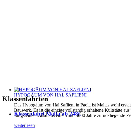
HYPOGÄUM VON HAL SAFLIENI
Klassenfahrten
Das Hypogäum von Hal Saflieni in Paola ist Maltas wohl erstau
Bauwerk. Es ist die einzige vollständig erhaltene Kultstätte aus
Klassenfahrt Malta ab 248€
Jungsteinzeit, also aus einer rund 5000 Jahre zurückliegende Ze
weiterlesen