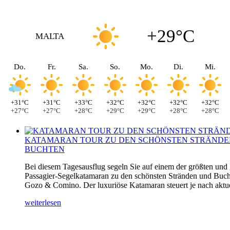
+29°C
MALTA
Do.
Fr.
Sa.
So.
Mo.
Di.
Mi.
+31°C
+31°C
+33°C
+32°C
+32°C
+32°C
+32°C
+27°C
+27°C
+28°C
+29°C
+29°C
+28°C
+28°C
KATAMARAN TOUR ZU DEN SCHÖNSTEN STRÄNDE
BUCHTEN
Bei diesem Tagesausflug segeln Sie auf einem der größten und
Passagier-Segelkatamaran zu den schönsten Stränden und Buch
Gozo & Comino. Der luxuriöse Katamaran steuert je nach aktuel
weiterlesen