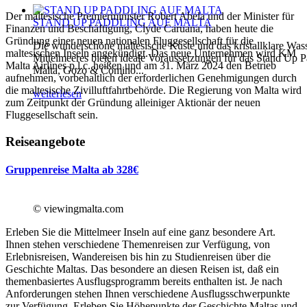
Der maltesische Premierminister Robert Abela und der Minister für
STAND UP PADDLING AUF MALTA
Finanzen und Beschäftigung, Clyde Caruana, haben heute die
Gründung einer neuen nationalen Fluggesellschaft für die
Die wunderschöne maltesische Küste und das kristallklare Was
maltesischen Inseln angekündigt. Das neue Unternehmen wird KM
Mittelmeeres bieten ideale Voraussetzungen für das Stand Up P
Malta Airlines p.l.c. heißen und am 31. März 2024 den Betrieb
Malta, Gozo & Comino...
aufnehmen, vorbehaltlich der erforderlichen Genehmigungen durch
die maltesische Zivilluftfahrtbehörde. Die Regierung von Malta wird
weiterlesen
zum Zeitpunkt der Gründung alleiniger Aktionär der neuen
Fluggesellschaft sein.
Reiseangebote
Gruppenreise Malta ab 328€
© viewingmalta.com
Erleben Sie die Mittelmeer Inseln auf eine ganz besondere Art.
Ihnen stehen verschiedene Themenreisen zur Verfügung, von
Erlebnisreisen, Wandereisen bis hin zu Studienreisen über die
Geschichte Maltas. Das besondere an diesen Reisen ist, daß ein
themenbasiertes Ausflugsprogramm bereits enthalten ist. Je nach
Anforderungen stehen Ihnen verschiedene Ausflugsschwerpunkte
zur Verfügung. Erleben Sie Höhepunkte der Geschichte Maltas und