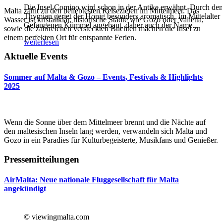
Die Insel Comino wird schon in der Antike erwähnt. Durch de
Malta zählt zu den beliebtesten Reisezielen im Mittelmeer. Das
Thymian geriet der Honig besonders aromatisch. Im Mittelalter
Wasser ist kristallklar, historische Städte wie Gozo oder Valletta,
Gefangenen Kümmel angebaut, daher auch der Name
…
sowie die zahlreichen versteckten Buchten machen die Insel zu
einem perfekten Ort für entspannte Ferien.
weiterlesen
Aktuelle Events
Sommer auf Malta & Gozo – Events, Festivals & Highlights
2025
Wenn die Sonne über dem Mittelmeer brennt und die Nächte auf
den maltesischen Inseln lang werden, verwandeln sich Malta und
Gozo in ein Paradies für Kulturbegeisterte, Musikfans und Genießer.
Pressemitteilungen
AirMalta: Neue nationale Fluggesellschaft für Malta
angekündigt
© viewingmalta.com