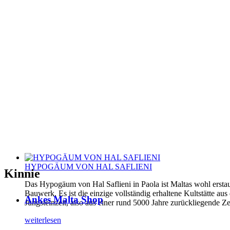
HYPOGÄUM VON HAL SAFLIENI
Kinnie
Das Hypogäum von Hal Saflieni in Paola ist Maltas wohl erstau
Bauwerk. Es ist die einzige vollständig erhaltene Kultstätte aus
Ankes Malta Shop
Jungsteinzeit, also aus einer rund 5000 Jahre zurückliegende Ze
weiterlesen