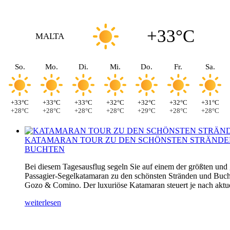
+33°C
MALTA
So.
Mo.
Di.
Mi.
Do.
Fr.
Sa.
+33°C
+33°C
+33°C
+32°C
+32°C
+32°C
+31°C
+28°C
+28°C
+28°C
+28°C
+29°C
+28°C
+28°C
KATAMARAN TOUR ZU DEN SCHÖNSTEN STRÄNDE
BUCHTEN
Bei diesem Tagesausflug segeln Sie auf einem der größten und
Passagier-Segelkatamaran zu den schönsten Stränden und Buch
Gozo & Comino. Der luxuriöse Katamaran steuert je nach aktuel
weiterlesen