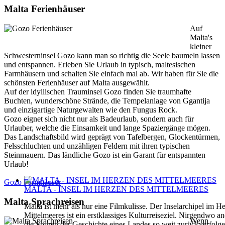
Malta Ferienhäuser
Auf
Malta's
kleiner
Schwesterninsel Gozo kann man so richtig die Seele baumeln lassen
und entspannen. Erleben Sie Urlaub in typisch, maltesischen
Farmhäusern und schalten Sie einfach mal ab. Wir haben für Sie die
schönsten Ferienhäuser auf Malta ausgewählt.
Auf der idyllischen Trauminsel Gozo finden Sie traumhafte
Buchten, wunderschöne Strände, die Tempelanlage von Ggantija
und einzigartige Naturgewalten wie den Fungus Rock.
Gozo eignet sich nicht nur als Badeurlaub, sondern auch für
Urlauber, welche die Einsamkeit und lange Spaziergänge mögen.
Das Landschaftsbild wird geprägt von Tafelbergen, Glockentürmen,
Felsschluchten und unzähligen Feldern mit ihren typischen
Steinmauern. Das ländliche Gozo ist ein Garant für entspannten
Urlaub!
Gozo Farmhäuser
MALTA - INSEL IM HERZEN DES MITTELMEERES
Malta Sprachreisen
Malta ist mehr als nur eine Filmkulisse. Der Inselarchipel im H
Mittelmeeres ist ein erstklassiges Kulturreiseziel. Nirgendwo 
Wenn
die Spuren der Geschichte eines Landes so weit zurückverfolg