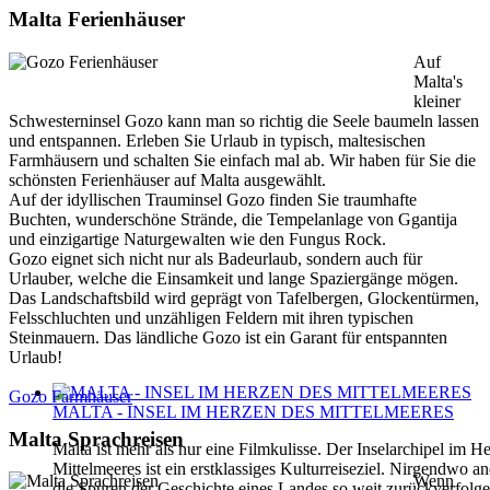
Malta Ferienhäuser
Auf
Malta's
kleiner
Schwesterninsel Gozo kann man so richtig die Seele baumeln lassen
und entspannen. Erleben Sie Urlaub in typisch, maltesischen
Farmhäusern und schalten Sie einfach mal ab. Wir haben für Sie die
schönsten Ferienhäuser auf Malta ausgewählt.
Auf der idyllischen Trauminsel Gozo finden Sie traumhafte
Buchten, wunderschöne Strände, die Tempelanlage von Ggantija
und einzigartige Naturgewalten wie den Fungus Rock.
Gozo eignet sich nicht nur als Badeurlaub, sondern auch für
Urlauber, welche die Einsamkeit und lange Spaziergänge mögen.
Das Landschaftsbild wird geprägt von Tafelbergen, Glockentürmen,
Felsschluchten und unzähligen Feldern mit ihren typischen
Steinmauern. Das ländliche Gozo ist ein Garant für entspannten
Urlaub!
Gozo Farmhäuser
MALTA - INSEL IM HERZEN DES MITTELMEERES
Malta Sprachreisen
Malta ist mehr als nur eine Filmkulisse. Der Inselarchipel im H
Mittelmeeres ist ein erstklassiges Kulturreiseziel. Nirgendwo 
Wenn
die Spuren der Geschichte eines Landes so weit zurückverfolg