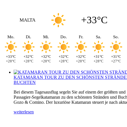
+33°C
MALTA
Mo.
Di.
Mi.
Do.
Fr.
Sa.
So.
+33°C
+32°C
+32°C
+32°C
+32°C
+31°C
+31°C
+28°C
+28°C
+28°C
+28°C
+28°C
+28°C
+27°C
KATAMARAN TOUR ZU DEN SCHÖNSTEN STRÄNDE
BUCHTEN
Bei diesem Tagesausflug segeln Sie auf einem der größten und
Passagier-Segelkatamaran zu den schönsten Stränden und Buch
Gozo & Comino. Der luxuriöse Katamaran steuert je nach aktuel
weiterlesen