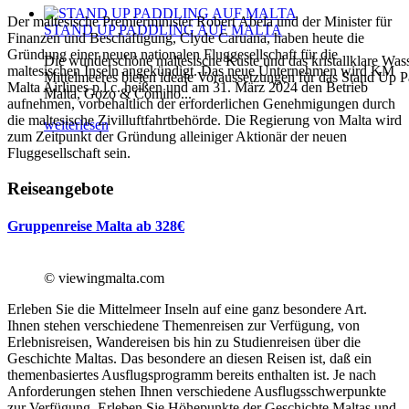
Der maltesische Premierminister Robert Abela und der Minister für
STAND UP PADDLING AUF MALTA
Finanzen und Beschäftigung, Clyde Caruana, haben heute die
Gründung einer neuen nationalen Fluggesellschaft für die
Die wunderschöne maltesische Küste und das kristallklare Was
maltesischen Inseln angekündigt. Das neue Unternehmen wird KM
Mittelmeeres bieten ideale Voraussetzungen für das Stand Up P
Malta Airlines p.l.c. heißen und am 31. März 2024 den Betrieb
Malta, Gozo & Comino...
aufnehmen, vorbehaltlich der erforderlichen Genehmigungen durch
die maltesische Zivilluftfahrtbehörde. Die Regierung von Malta wird
weiterlesen
zum Zeitpunkt der Gründung alleiniger Aktionär der neuen
Fluggesellschaft sein.
Reiseangebote
Gruppenreise Malta ab 328€
© viewingmalta.com
Erleben Sie die Mittelmeer Inseln auf eine ganz besondere Art.
Ihnen stehen verschiedene Themenreisen zur Verfügung, von
Erlebnisreisen, Wandereisen bis hin zu Studienreisen über die
Geschichte Maltas. Das besondere an diesen Reisen ist, daß ein
themenbasiertes Ausflugsprogramm bereits enthalten ist. Je nach
Anforderungen stehen Ihnen verschiedene Ausflugsschwerpunkte
zur Verfügung. Erleben Sie Höhepunkte der Geschichte Maltas und