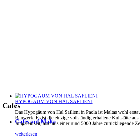
HYPOGÄUM VON HAL SAFLIENI
Cafés
Das Hypogäum von Hal Saflieni in Paola ist Maltas wohl erstau
Bauwerk. Es ist die einzige vollständig erhaltene Kultstätte aus
Cafés auf Malta
Jungsteinzeit, also aus einer rund 5000 Jahre zurückliegende Ze
weiterlesen