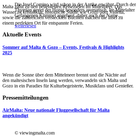
Die Insel Comino wird schon in der Antike erwähnt. Durch de
Malta zählt zu den beliebtesten Reisezielen im Mittelmeer. Das
Thymian geriet der Honig besonders aromatisch. Im Mittelalter
Wasser ist kristallklar, historische Städte wie Gozo oder Valletta,
Gefangenen Kümmel angebaut, daher auch der Name
…
sowie die zahlreichen versteckten Buchten machen die Insel zu
einem perfekten Ort für entspannte Ferien.
weiterlesen
Aktuelle Events
Sommer auf Malta & Gozo – Events, Festivals & Highlights
2025
Wenn die Sonne über dem Mittelmeer brennt und die Nächte auf
den maltesischen Inseln lang werden, verwandeln sich Malta und
Gozo in ein Paradies für Kulturbegeisterte, Musikfans und Genießer.
Pressemitteilungen
AirMalta: Neue nationale Fluggesellschaft für Malta
angekündigt
© viewingmalta.com