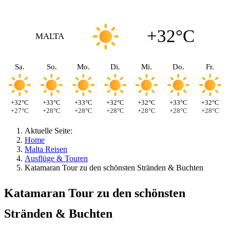
+32°C
MALTA
Sa.
So.
Mo.
Di.
Mi.
Do.
Fr.
+32°C
+33°C
+33°C
+32°C
+32°C
+33°C
+32°C
+27°C
+28°C
+28°C
+28°C
+28°C
+28°C
+28°C
Aktuelle Seite:
Home
Malta Reisen
Ausflüge & Touren
Katamaran Tour zu den schönsten Stränden & Buchten
Katamaran Tour zu den schönsten
Stränden & Buchten