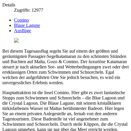
Details
Zugriffe: 12977
Comino
Blaue Lagune
Ausflüge
Bei diesem Tagesausflug segeln Sie auf einem der größten und
geräumigsten Passagier-Segelkatamaran zu den schönsten Stränden
und Buchten auf Malta, Gozo & Comino. Der luxuriöse Katamaran
steuert je nach aktuellen See- und Wetterbedingungen zwei oder drei
erstklassigen Orten zum Schwimmen und Schnorcheln. Egal
welchen der aufgeführten Orte Sie jedoch besuchen, es wird ein
unvergessliches Erlebnis werden.
Hauptattraktion ist die Insel Comino. Hier gibt es zwei fantastische
Stopps zum Schwimmen und Schnorcheln – die Blue Lagoon und
die Crystal Lagoon. Die Blaue Lagune, mit seinem kristallklaren
türkisfarbenen Wasser ist Maltas berühmtester Badeort. Hier legen
Sie an einem privaten Anlegestelle an, fernab von den anderen
Tagestouristen. Diese Badestelle ist viel angenehmer zum
Schwimmen und Schnorcheln. Durch steile Klippen, die die Crystal
Lagoon umgeben, kann sie nur über das Meer erreicht werden.