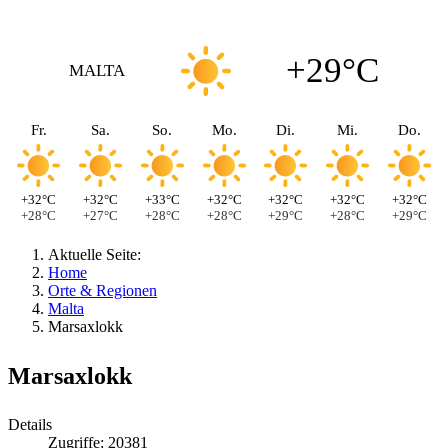
+29°C
MALTA
Fr.
Sa.
So.
Mo.
Di.
Mi.
Do.
+32°C
+32°C
+33°C
+32°C
+32°C
+32°C
+32°C
+28°C
+27°C
+28°C
+28°C
+29°C
+28°C
+29°C
Aktuelle Seite:
Home
Orte & Regionen
Malta
Marsaxlokk
Marsaxlokk
Details
Zugriffe: 20381