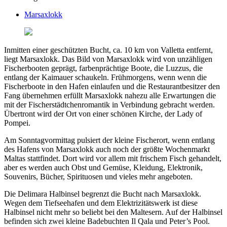
Marsaxlokk
Inmitten einer geschützten Bucht, ca. 10 km von Valletta entfernt,
liegt Marsaxlokk. Das Bild von Marsaxlokk wird von unzähligen
Fischerbooten geprägt, farbenprächtige Boote, die Luzzus, die
entlang der Kaimauer schaukeln. Frühmorgens, wenn wenn die
Fischerboote in den Hafen einlaufen und die Restaurantbesitzer den
Fang übernehmen erfüllt Marsaxlokk nahezu alle Erwartungen die
mit der Fischerstädtchenromantik in Verbindung gebracht werden.
Übertront wird der Ort von einer schönen Kirche, der Lady of
Pompei.
Am Sonntagvormittag pulsiert der kleine Fischerort, wenn entlang
des Hafens von Marsaxlokk auch noch der größte Wochenmarkt
Maltas stattfindet. Dort wird vor allem mit frischem Fisch gehandelt,
aber es werden auch Obst und Gemüse, Kleidung, Elektronik,
Souvenirs, Bücher, Spirituosen und vieles mehr angeboten.
Die Delimara Halbinsel begrenzt die Bucht nach Marsaxlokk.
Wegen dem Tiefseehafen und dem Elektrizitätswerk ist diese
Halbinsel nicht mehr so beliebt bei den Maltesern. Auf der Halbinsel
befinden sich zwei kleine Badebuchten Il Qala und Peter’s Pool.