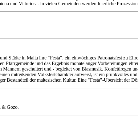
spicua und Vittoriosa. In vielen Gemeinden werden feierliche Prozessio
nd Städte in Malta ihre "Festa", ein einwöchiges Patronatsfest zu Eh
den Pfarrgemeinde und das Ergebnis monatelanger Vorbereitungen ehren
n Männern geschultert und - begleitet von Blasmusik, Konfettiregen u
einen mitreißenden Volksfestcharakter aufweist, ist ein prunkvolles u
ger Bestandteil der maltesischen Kultur. Eine "Festa"-Übersicht der Dö
ta & Gozo.