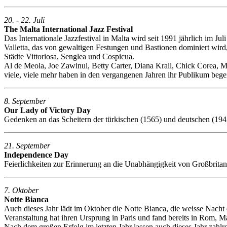
20. - 22. Juli
The Malta International Jazz Festival
Das Internationale Jazzfestival in Malta wird seit 1991 jährlich im Ju
Valletta, das von gewaltigen Festungen und Bastionen dominiert wird,
Städte Vittoriosa, Senglea und Cospicua.
Al de Meola, Joe Zawinul, Betty Carter, Diana Krall, Chick Corea, M
viele, viele mehr haben in den vergangenen Jahren ihr Publikum begei
8. September
Our Lady of Victory Day
Gedenken an das Scheitern der türkischen (1565) und deutschen (194
21. September
Independence Day
Feierlichkeiten zur Erinnerung an die Unabhängigkeit von Großbrita
7. Oktober
Notte Bianca
Auch dieses Jahr lädt im Oktober die Notte Bianca, die weisse Nacht 
Veranstaltung hat ihren Ursprung in Paris und fand bereits in Rom, M
Nach dem großen Erfolg im letzten Jahr lassen auch dieses Jahr zahlr