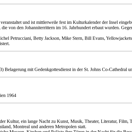
li veranstaltet und ist mittlerweile fest im Kulturkalender der Insel ein
 die von den Johanniterrittern im 16. Jahrhundert erbaut wurden. Gegenü
ichel Petrucciani, Betty Jackson, Mike Stern, Bill Evans, Yellowjack
stert.
3) Belagerung mit Gedenkgottesdienst in der St. Johns Co-Cathedral 
nien 1964
der Kultur, ein lange Nacht zu Kunst, Musik, Theater, Literatur, Film, 
ailand, Montreal und anderen Metropolen statt.
eiche Museen, Kirchen und Paläste ihre Türen in der Nacht für die Bes