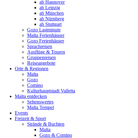
ab Hannover
ab Leipzig
ab München
ab Nürnberg
ab Stuttgart
Gozo Lastminute
Malta Ferienhäuser
Gozo Ferienhäuser
Sprachreisen
Ausflüge & Touren
Gruppenreisen
Reiseangebote
Orte & Regionen
Malta
Gozo
Comino
Kulturhauptstadt Valletta
Malta entdecken
Sehenswertes
Malta Tempel
Events
Freizeit & Sport
Strände & Buchten
Malta
Gozo & Comino