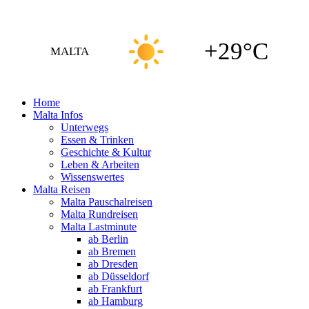
+29°C
MALTA
Home
Malta Infos
Unterwegs
Essen & Trinken
Geschichte & Kultur
Leben & Arbeiten
Wissenswertes
Malta Reisen
Malta Pauschalreisen
Malta Rundreisen
Malta Lastminute
ab Berlin
ab Bremen
ab Dresden
ab Düsseldorf
ab Frankfurt
ab Hamburg