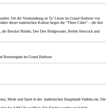
gebunden. Ort der Veranstaltung ist Ta’ Liesse im Grand Harbour von
ber dieser malerischen Kulisse liegen die “Three Cities” – die drei
ets, die Brecker Brüder, Dee Dee Bridgewater, Herbie Hencock und
und Bootsregatta im Grand Harbour
Tanz, Mode und Sport in der maltesischen Hauptstadt Valletta ein. Die
ucher bis 0.00 Uhr geöffnet. Für Kinder werden zusätzlich