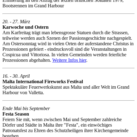
Erinnerung an den Abzug der letzten britischen Soldaten 1979,
Bootsrennen im Grand Harbour
20. - 27. März
Karwoche und Ostern
Am Karfreitag trägt man lebensgrosse Statuen durch die Strassen,
teilweise werden auch Szenen der Passionsgeschichte nachgespielt.
Am Ostersonntag wird in vielen Orten der auferstandene Christus in
Prozessionen gefeiert - eindrucksvoll sind die Veranstaltungen in
Cospicua und Vittoriosa. In vielen Gemeinden werden feierliche
Prozessionen abgehalten.
Weitere Infos hier
.
16. - 30. April
Malta International Fireworks Festival
Spektakuläre Feuerwerkskunst aus Malta und aller Welt im Grand
Harbour von Valletta.
Ende Mai bis September
Festa Season
Feiern Sie mit, wenn zwischen Mai und September zahlreiche
Dörfer und Städte in Malta ihre "Festa", ein einwöchiges
Patronatsfest zu Ehren des Schutzheiligen ihrer Kirchengemeinde
begehen.