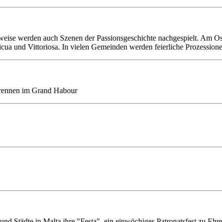
lweise werden auch Szenen der Passionsgeschichte nachgespielt. Am Ost
picua und Vittoriosa. In vielen Gemeinden werden feierliche Prozession
tsrennen im Grand Habour
nd Städte in Malta ihre "Festa", ein einwöchiges Patronatsfest zu Eh