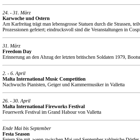
24. - 31. März
Karwoche und Ostern
Am Karfreitag trägt man lebensgrosse Statuen durch die Strassen, tei
Prozessionen gefeiert; eindrucksvoll sind die Veranstaltungen in Cos
31. März
Freedom Day
Erinnerung an den Abzug der letzten britischen Soldaten 1979, Boo
2. - 6. April
Malta International Music Competition
Nachwuchs Pianisten, Geiger und Kammermusiker in Valletta
26. - 30. April
Malta International Fireworks Festival
Feuerwerk Festival im Grand Habour von Valletta
Ende Mai bis September
Festa Season
Feiern Sie mit, wenn zwischen Mai und September zahlreiche Dörfer u