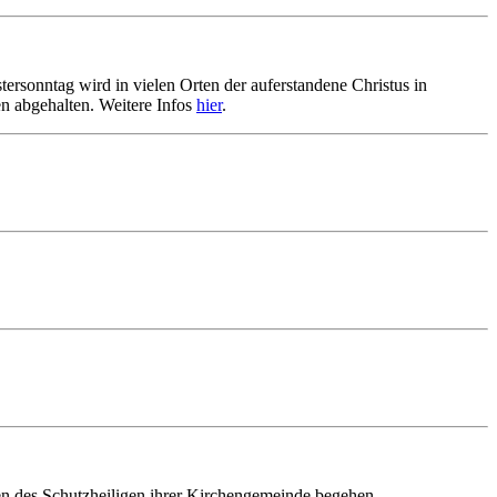
ersonntag wird in vielen Orten der auferstandene Christus in
en abgehalten. Weitere Infos
hier
.
ren des Schutzheiligen ihrer Kirchengemeinde begehen.