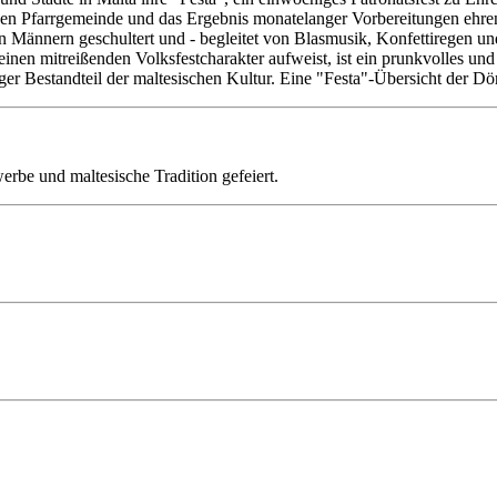
den Pfarrgemeinde und das Ergebnis monatelanger Vorbereitungen ehren
n Männern geschultert und - begleitet von Blasmusik, Konfettiregen u
einen mitreißenden Volksfestcharakter aufweist, ist ein prunkvolles u
ger Bestandteil der maltesischen Kultur. Eine "Festa"-Übersicht der Dö
be und maltesische Tradition gefeiert.