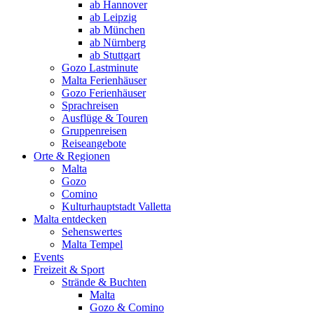
ab Hannover
ab Leipzig
ab München
ab Nürnberg
ab Stuttgart
Gozo Lastminute
Malta Ferienhäuser
Gozo Ferienhäuser
Sprachreisen
Ausflüge & Touren
Gruppenreisen
Reiseangebote
Orte & Regionen
Malta
Gozo
Comino
Kulturhauptstadt Valletta
Malta entdecken
Sehenswertes
Malta Tempel
Events
Freizeit & Sport
Strände & Buchten
Malta
Gozo & Comino